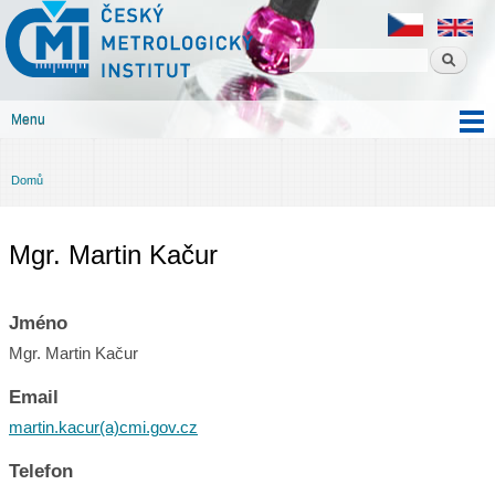
Český
Přejít k
metrologický
hlavnímu
institut
obsahu
Menu
Hlavní menu
Domů
Jste zde
Mgr. Martin Kačur
Jméno
Mgr. Martin Kačur
Email
martin.kacur(a)cmi.gov.cz
Telefon