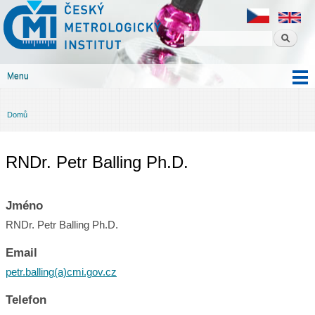
Český
Přejít k
metrologický
hlavnímu
institut
obsahu
Menu
Hlavní menu
Domů
Jste zde
RNDr. Petr Balling Ph.D.
Jméno
RNDr. Petr Balling Ph.D.
Email
petr.balling(a)cmi.gov.cz
Telefon