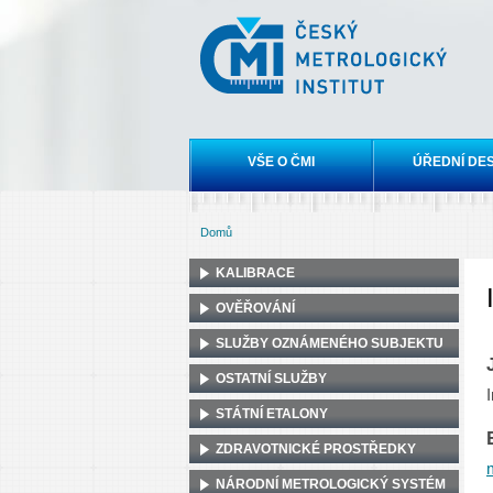
Český
metrologický
institut
Hlavní menu
VŠE O ČMI
ÚŘEDNÍ DE
Domů
Jste zde
KALIBRACE
OVĚŘOVÁNÍ
SLUŽBY OZNÁMENÉHO SUBJEKTU
OSTATNÍ SLUŽBY
STÁTNÍ ETALONY
ZDRAVOTNICKÉ PROSTŘEDKY
NÁRODNÍ METROLOGICKÝ SYSTÉM