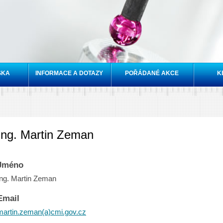
Přejít k
hlavnímu
obsahu
SKA
INFORMACE A DOTAZY
POŘÁDANÉ AKCE
K
Ing. Martin Zeman
Jméno
Ing. Martin Zeman
Email
martin.zeman(a)cmi.gov.cz