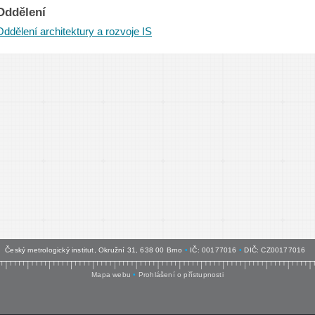
Oddělení
Oddělení architektury a rozvoje IS
Český metrologický institut, Okružní 31, 638 00 Brno
•
IČ: 00177016
•
DIČ: CZ00177016
Mapa webu
•
Prohlášení o přístupnosti