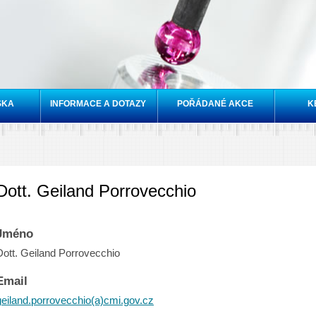
Přejít k
hlavnímu
obsahu
SKA
INFORMACE A DOTAZY
POŘÁDANÉ AKCE
K
Dott. Geiland Porrovecchio
Jméno
Dott. Geiland Porrovecchio
Email
geiland.porrovecchio(a)cmi.gov.cz