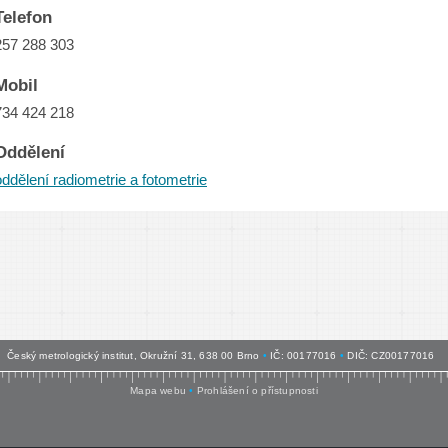
Telefon
257 288 303
Mobil
734 424 218
Oddělení
oddělení radiometrie a fotometrie
Český metrologický institut, Okružní 31, 638 00 Brno
•
IČ: 00177016
•
DIČ: CZ00177016
Mapa webu
•
Prohlášení o přístupnosti