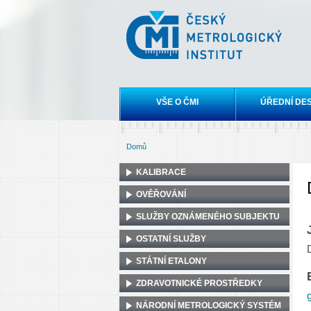
Český
metrologický
institut
Hlavní menu
VŠE O ČMI
ÚŘEDNÍ DE
Domů
Jste zde
KALIBRACE
OVĚŘOVÁNÍ
SLUŽBY OZNÁMENÉHO SUBJEKTU
OSTATNÍ SLUŽBY
STÁTNÍ ETALONY
ZDRAVOTNICKÉ PROSTŘEDKY
NÁRODNÍ METROLOGICKÝ SYSTÉM