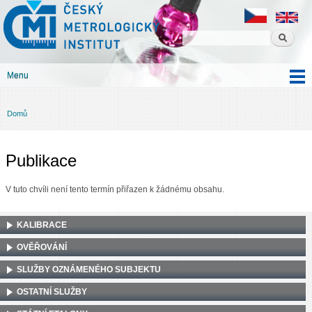
Český
Přejít k
metrologický
hlavnímu
institut
obsahu
Menu
Hlavní menu
Domů
Jste zde
Publikace
V tuto chvíli není tento termín přiřazen k žádnému obsahu.
KALIBRACE
OVĚŘOVÁNÍ
SLUŽBY OZNÁMENÉHO SUBJEKTU
OSTATNÍ SLUŽBY