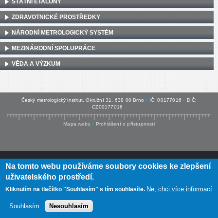
STÁTNÍ ETALONY
ZDRAVOTNICKÉ PROSTŘEDKY
NÁRODNÍ METROLOGICKÝ SYSTÉM
MEZINÁRODNÍ SPOLUPRÁCE
VĚDA A VÝZKUM
Český metrologický institut, Okružní 31, 638 00 Brno
•
IČ: 00177016
•
DIČ:
CZ00177016
Mapa webu
•
Prohlášení o přístupnosti
Na tomto webu používáme soubory cookies ke zlepšení
uživatelského prostředí.
Ne, chci více informací
Kliknutím na tlačítko "Souhlasím" s tím souhlasíte.
Souhlasím
Nesouhlasím