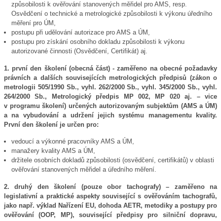
způsobilosti k ověřování stanovených měřidel pro AMS, resp.
Osvědčení o technické a metrologické způsobilosti k výkonu úředního
měření pro ÚM,
postupu při udělování autorizace pro AMS a ÚM,
postupu pro získání osobního dokladu způsobilosti k výkonu
autorizované činnosti (Osvědčení, Certifikát) aj.
1. první den školení (obecná část) - zaměřeno na obecné požadavky
právních a dalších souvisejících metrologických předpisů (zákon o
metrologii 505/1990 Sb., vyhl. 262/2000 Sb., vyhl. 345/2000 Sb., vyhl.
264/2000 Sb., Metrologický předpis MP 002, MP 020 aj. – vice
v programu školení) určených autorizovaným subjektům (AMS a ÚM)
a na vybudování a udržení jejich systému managementu kvality.
První den školení je určen pro:
vedoucí a výkonné pracovníky AMS a ÚM,
manažery kvality AMS a ÚM,
držitele osobních dokladů způsobilosti (osvědčení, certifikátů) v oblasti
ověřování stanovených měřidel a úředního měření.
2. druhý den školení (pouze obor tachografy) – zaměřeno na
legislativní a praktické aspekty související s ověřováním tachografů,
jako např. výklad Nařízení EU, dohoda AETR, metodiky a postupy pro
ověřování (OOP, MP), související předpisy pro silniční dopravu,