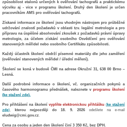
způsobilost etalonů určených k ověřování tachografů a praktickému
výcviku aj - vice v programu školení. Druhý den školení je určen
pracovníkům AMS pro ověřování tachografů.
Získané informace ze školení jsou vhodným nástrojem pro průběžné
udržování znalostí požadavků v oblasti tzv. legální metrologie a pro
přípravu na úspěšné absolvování zkoušek z požadavků právní úpravy
metrologie, za účelem získání osobního Osvědčení pro ověřování
stanovených měřidel nebo osobního Certifikátu způsobilosti.
Každý účastník školení obdrží písemné materiály dle jeho zaměření
(ověřování stanovených měřidel / úřední měření).
Školení se koná v budově ČMI na adrese Okružní 31, 638 00 Brno –
Lesná.
Další podrobné informace o školení, vč. organizačních pokynů a
časového harmonogramu přednášek, naleznete v
programu školení
(ke stažení zde)
.
Pro přihlášení na školení
vyplňte elektronickou přihlášku
(
ke stažení
zde
)
,
kterou nejpozději do
18. 9. 2026
odešlete na e-mail
eludwig@cmi.gov.cz
.
Cena za osobu a jeden den školení činí 3 350 Kč, bez DPH.