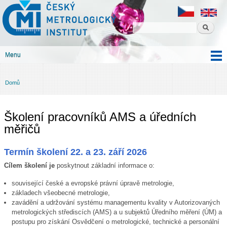
Český
Přejít k
metrologický
hlavnímu
institut
obsahu
Menu
Hlavní menu
Domů
Jste zde
Školení pracovníků AMS a úředních
měřičů
Termín školení 22. a 23. září 2026
Cílem školení je
poskytnout základní informace o:
související české a evropské právní úpravě metrologie,
základech všeobecné metrologie,
zavádění a udržování systému managementu kvality v Autorizovaných
metrologických střediscích (AMS) a u subjektů Úředního měření (ÚM) a
postupu pro získání Osvědčení o metrologické, technické a personální