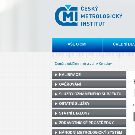
Český
metrologický
institut
Hlavní menu
VŠE O ČMI
ÚŘEDNÍ DE
Domů
»
oddělení měr a vah
»
Kontakty
Jste zde
KALIBRACE
OVĚŘOVÁNÍ
(akti
SLUŽBY OZNÁMENÉHO SUBJEKTU
Hla
OSTATNÍ SLUŽBY
STÁTNÍ ETALONY
ZDRAVOTNICKÉ PROSTŘEDKY
NÁRODNÍ METROLOGICKÝ SYSTÉM