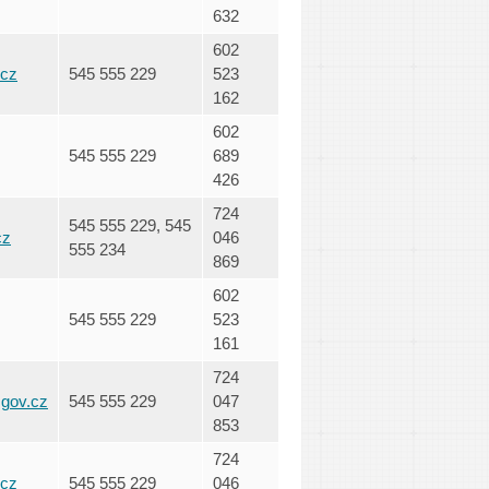
632
602
.cz
545 555 229
523
162
602
545 555 229
689
426
724
545 555 229, 545
cz
046
555 234
869
602
545 555 229
523
161
724
.gov.cz
545 555 229
047
853
724
.cz
545 555 229
046