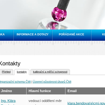
Přejít k
hlavnímu
obsahu
SKA
INFORMACE A DOTAZY
POŘÁDANÉ AKCE
K
Kontakty
vní záložka)
Přehled
kontakty
kalibrační a měřící schopnosti
vní záložky
Organizační schema ČMI
|
Územní působnost útvarů ČMI
Jméno
Hlavní funkce
Email
Ing. Klára
vedoucí oddělení měr
klara.bendova(a)cmi.go