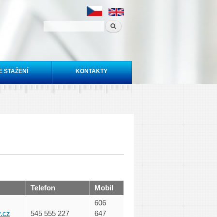
E STAŽENÍ
KONTAKTY
Telefon
Mobil
606
v.cz
545 555 227
647