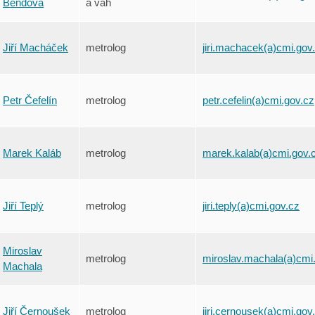
Bendová
a vah
Jiří Macháček
metrolog
jiri.machacek(a)cmi.gov
Petr Čefelín
metrolog
petr.cefelin(a)cmi.gov.cz
Marek Kaláb
metrolog
marek.kalab(a)cmi.gov.
Jiří Teplý
metrolog
jiri.teply(a)cmi.gov.cz
Miroslav
metrolog
miroslav.machala(a)cmi
Machala
Jiří Černoušek
metrolog
jiri.cernousek(a)cmi.gov