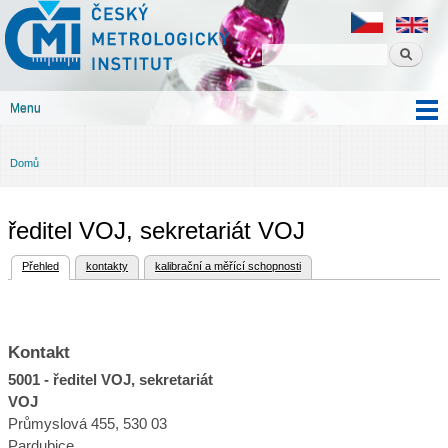
Český
Přejít k
metrologický
hlavnímu
institut
obsahu
Menu
Hlavní menu
Domů
Jste zde
ředitel VOJ, sekretariát VOJ
(aktivní záložka)
Přehled
kontakty
kalibrační a měřící schopnosti
Hlavní záložky
Kontakt
5001 - ředitel VOJ, sekretariát
VOJ
Průmyslová 455, 530 03
Pardubice