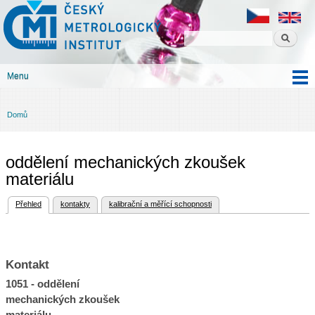
Český
Přejít k
metrologický
hlavnímu
institut
obsahu
Menu
Hlavní menu
Domů
Jste zde
oddělení mechanických zkoušek
materiálu
(aktivní záložka)
Přehled
kontakty
kalibrační a měřící schopnosti
Hlavní záložky
Kontakt
1051 - oddělení
mechanických zkoušek
materiálu