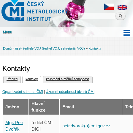
Český
Přejít k
metrologický
hlavnímu
institut
obsahu
Menu
Hlavní menu
Domů
»
úsek ředitele VOJ (ředitel VOJ, sekretariát VOJ)
»
Kontakty
Jste zde
Kontakty
(aktivní záložka)
Přehled
kontakty
kalibrační a měřící schopnosti
Hlavní záložky
Organizační schema ČMI
|
Územní působnost útvarů ČMI
Hlavní
Jméno
Email
Tel
funkce
Mgr. Petr
ředitel ČMI
petr.dvorak(a)cmi.gov.cz
Dvořák
DIGI