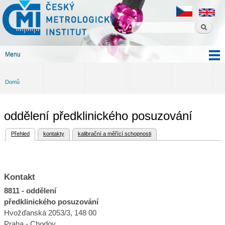
Český
Přejít k
metrologický
hlavnímu
institut
obsahu
Menu
Hlavní menu
Domů
Jste zde
oddělení předklinického posuzování
(aktivní záložka)
Přehled
kontakty
kalibrační a měřící schopnosti
Hlavní záložky
Kontakt
8811 - oddělení
předklinického posuzování
Hvožďanská 2053/3, 148 00
Praha - Chodov