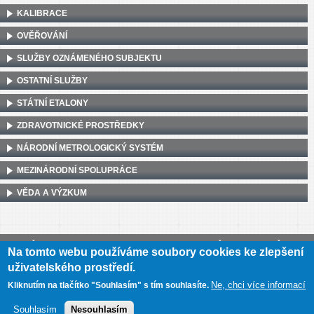
KALIBRACE
OVĚŘOVÁNÍ
SLUŽBY OZNÁMENÉHO SUBJEKTU
OSTATNÍ SLUŽBY
STÁTNÍ ETALONY
ZDRAVOTNICKÉ PROSTŘEDKY
NÁRODNÍ METROLOGICKÝ SYSTÉM
MEZINÁRODNÍ SPOLUPRÁCE
VĚDA A VÝZKUM
Český metrologický institut, Okružní 31, 638 00 Brno
•
IČ: 00177016
•
DIČ:
Na tomto webu používáme soubory cookies ke zlepšení
CZ00177016
uživatelského prostředí.
Mapa webu
•
Prohlášení o přístupnosti
Ne, chci více informací
Kliknutím na tlačítko "Souhlasím" s tím souhlasíte.
Souhlasím
Nesouhlasím