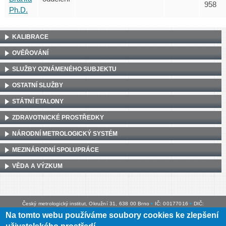
958
Ph.D.
KALIBRACE
OVĚŘOVÁNÍ
SLUŽBY OZNÁMENÉHO SUBJEKTU
OSTATNÍ SLUŽBY
STÁTNÍ ETALONY
ZDRAVOTNICKÉ PROSTŘEDKY
NÁRODNÍ METROLOGICKÝ SYSTÉM
MEZINÁRODNÍ SPOLUPRÁCE
VĚDA A VÝZKUM
Český metrologický institut, Okružní 31, 638 00 Brno
•
IČ: 00177016
•
DIČ:
CZ00177016
Na tomto webu používáme soubory cookies ke zlepšení