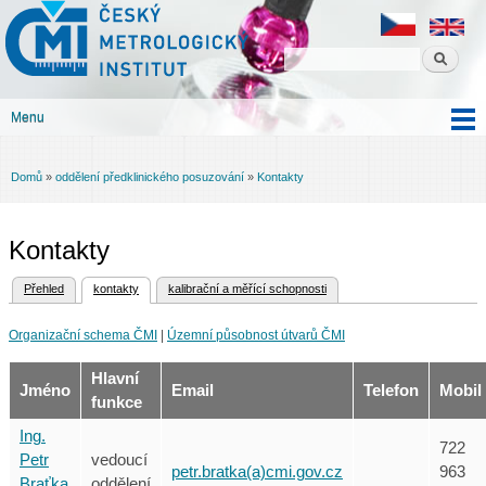
Český
Přejít k
metrologický
hlavnímu
institut
obsahu
Menu
Hlavní menu
Domů
»
oddělení předklinického posuzování
»
Kontakty
Jste zde
Kontakty
(aktivní záložka)
Přehled
kontakty
kalibrační a měřící schopnosti
Hlavní záložky
Organizační schema ČMI
|
Územní působnost útvarů ČMI
Hlavní
Jméno
Email
Telefon
Mobil
funkce
Ing.
722
Petr
vedoucí
petr.bratka(a)cmi.gov.cz
963
Braťka
oddělení