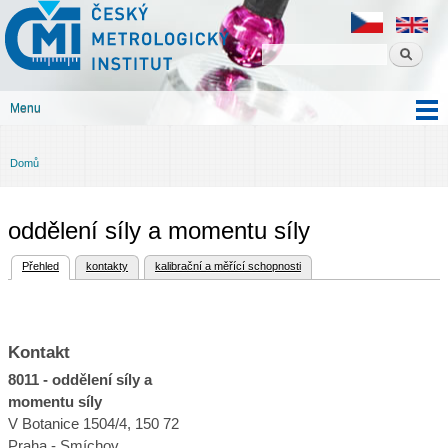
Český
Přejít k
metrologický
hlavnímu
institut
obsahu
Menu
Hlavní menu
Domů
Jste zde
oddělení síly a momentu síly
(aktivní záložka)
Přehled
kontakty
kalibrační a měřící schopnosti
Hlavní záložky
Kontakt
8011 - oddělení síly a
momentu síly
V Botanice 1504/4, 150 72
Praha - Smíchov