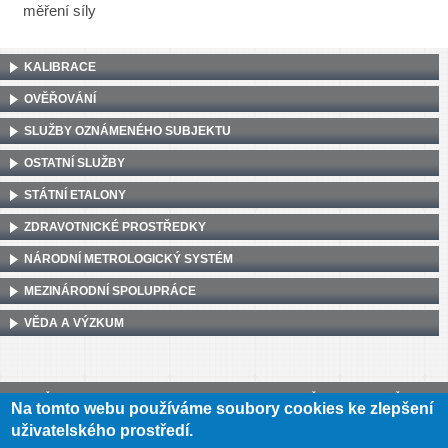
měření síly
KALIBRACE
OVĚŘOVÁNÍ
SLUŽBY OZNÁMENÉHO SUBJEKTU
OSTATNÍ SLUŽBY
STÁTNÍ ETALONY
ZDRAVOTNICKÉ PROSTŘEDKY
NÁRODNÍ METROLOGICKÝ SYSTÉM
MEZINÁRODNÍ SPOLUPRÁCE
VĚDA A VÝZKUM
Český metrologický institut, Okružní 31, 638 00 Brno
•
IČ: 00177016
•
DIČ:
Na tomto webu používáme soubory cookies ke zlepšení
CZ00177016
uživatelského prostředí.
Mapa webu
•
Prohlášení o přístupnosti