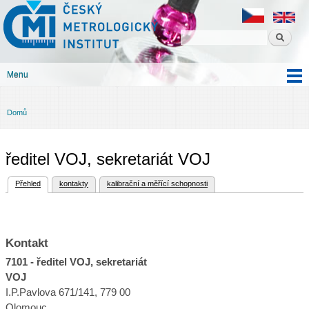
Český
Přejít k
metrologický
hlavnímu
institut
obsahu
Menu
Hlavní menu
Domů
Jste zde
ředitel VOJ, sekretariát VOJ
(aktivní záložka)
Přehled
kontakty
kalibrační a měřící schopnosti
Hlavní záložky
Kontakt
7101 - ředitel VOJ, sekretariát
VOJ
I.P.Pavlova 671/141, 779 00
Olomouc