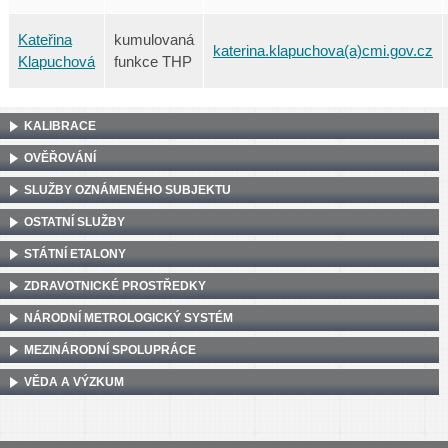
Kateřina
kumulovaná
katerina.klapuchova(a)cmi.gov.cz
Klapuchová
funkce THP
KALIBRACE
OVĚŘOVÁNÍ
SLUŽBY OZNÁMENÉHO SUBJEKTU
OSTATNÍ SLUŽBY
STÁTNÍ ETALONY
ZDRAVOTNICKÉ PROSTŘEDKY
NÁRODNÍ METROLOGICKÝ SYSTÉM
MEZINÁRODNÍ SPOLUPRÁCE
VĚDA A VÝZKUM