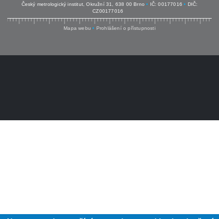
Český metrologický institut, Okružní 31, 638 00 Brno
•
IČ: 00177016
•
DIČ:
CZ00177016
Mapa webu
•
Prohlášení o přístupnosti