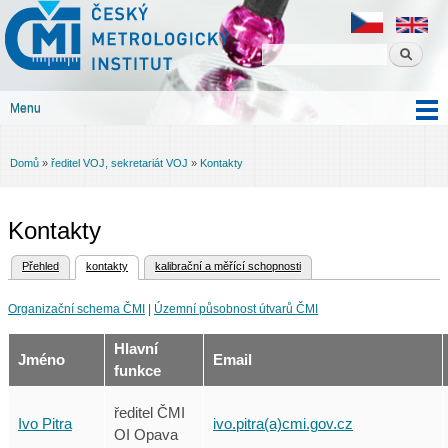
Český
Přejít k
metrologický
hlavnímu
institut
obsahu
Menu
Hlavní menu
Domů
»
ředitel VOJ, sekretariát VOJ
»
Kontakty
Jste zde
Kontakty
(aktivní záložka)
Přehled
kontakty
kalibrační a měřící schopnosti
Hlavní záložky
Organizační schema ČMI
|
Územní působnost útvarů ČMI
Hlavní
Jméno
Email
funkce
ředitel ČMI
Ivo Pitra
ivo.pitra(a)cmi.gov.cz
OI Opava