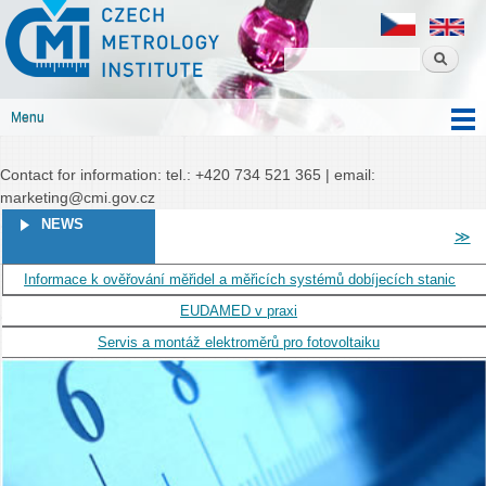
Czech
Skip to
Czech metrology institute
metrology
main
institute
content
Menu
Main menu
Contact for information: tel.: +420 734 521 365 | email:
marketing@cmi.gov.cz
PAGES
NEWS
≫
Informace k ověřování měřidel a měřicích systémů dobíjecích stanic
EUDAMED v praxi
Servis a montáž elektroměrů pro fotovoltaiku