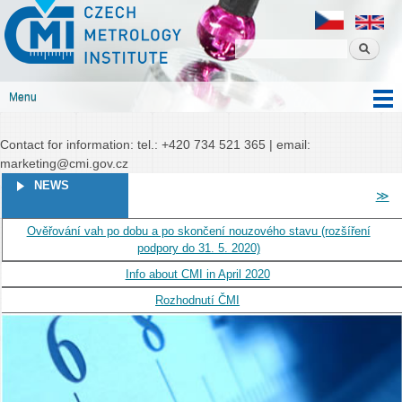
Czech
Skip to
Czech metrology institute
metrology
main
institute
content
Menu
Main menu
Contact for information: tel.: +420 734 521 365 | email:
marketing@cmi.gov.cz
PAGES
NEWS
≫
Ověřování vah po dobu a po skončení nouzového stavu (rozšíření
podpory do 31. 5. 2020)
Info about CMI in April 2020
Rozhodnutí ČMI