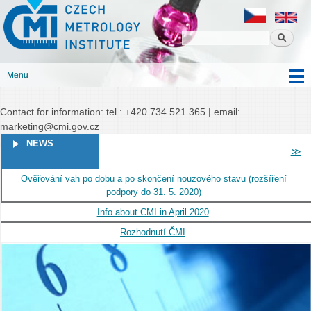
Czech
Skip to
Czech metrology institute
metrology
main
institute
content
Menu
Main menu
Contact for information: tel.: +420 734 521 365 | email:
marketing@cmi.gov.cz
PAGES
NEWS
≫
Ověřování vah po dobu a po skončení nouzového stavu (rozšíření
podpory do 31. 5. 2020)
Info about CMI in April 2020
Rozhodnutí ČMI