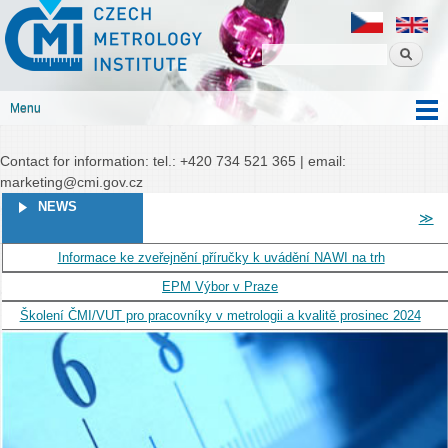
Czech
Skip to
Czech metrology institute
metrology
main
institute
content
Menu
Main menu
Contact for information: tel.: +420 734 521 365 | email:
marketing@cmi.gov.cz
PAGES
NEWS
≫
Informace ke zveřejnění příručky k uvádění NAWI na trh
EPM Výbor v Praze
Školení ČMI/VUT pro pracovníky v metrologii a kvalitě prosinec 2024