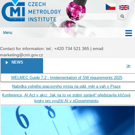
Czech
Skip to
Czech metrology institute
metrology
main
institute
content
Menu
Main menu
Contact for information: tel.: +420 734 521 365 | email:
marketing@cmi.gov.cz
PAGES
NEWS
≫
WELMEC Guide 7.2 - Implementation of SW requirements 2025
Nabídka volného pracovního místa na odd. měr a vah v Praze
Konference „AI Act v akci: Jak na to ve státní správě“ představila klíčové
kroky pro využití AI v eGovernmentu