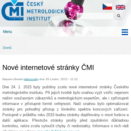
Český
Přejít k
metrologický
hlavnímu
institut
obsahu
Menu
Hlavní menu
Domů
Jste zde
Nové internetové stránky ČMI
Napsal uživatel
pklenovsky
dne 26 Leden, 2015 - 11:22.
Dne 24. 1. 2015 byly puštěny zcela nové internetové stránky Českého
metrologického institutu. Při jejich tvorbě bylo snahou vyjít vstříc nejenom
našim současným zákazníků a metrologickým expertům, ale i zpřístupnit
informace v přístupné formě veřejnosti. Naší snahou bylo optimalizovat
stránky pro pohodlný přístup z širokého spektra koncových zařízení.
Postupně v průběhu roku 2015 budou stránky doplňovány o nové funkce a
další aplikace. Přestože stránky prošly před zpuštěním důkladnou
kontrolou, nelze zcela vyloučit chyby či nedostatky. Informace o nich rádi