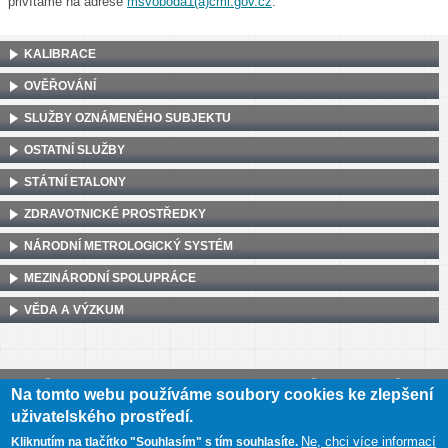
přivítáme na adrese
msvoboda1(a)cmi.gov.cz
.
KALIBRACE
OVĚŘOVÁNÍ
SLUŽBY OZNÁMENÉHO SUBJEKTU
OSTATNÍ SLUŽBY
STÁTNÍ ETALONY
ZDRAVOTNICKÉ PROSTŘEDKY
NÁRODNÍ METROLOGICKÝ SYSTÉM
MEZINÁRODNÍ SPOLUPRÁCE
VĚDA A VÝZKUM
Český metrologický institut, Okružní 31, 638 00 Brno
•
IČ: 00177016
•
DIČ:
Na tomto webu používáme soubory cookies ke zlepšení
CZ00177016
uživatelského prostředí.
Mapa webu
•
Prohlášení o přístupnosti
Ne, chci více informací
Kliknutím na tlačítko "Souhlasím" s tím souhlasíte.