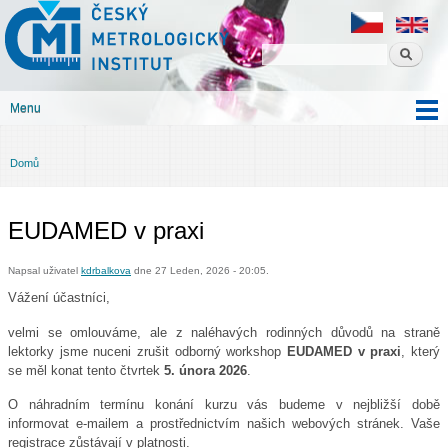
Český
Přejít k
metrologický
hlavnímu
institut
obsahu
Menu
Hlavní menu
Domů
Jste zde
EUDAMED v praxi
Napsal uživatel
kdrbalkova
dne 27 Leden, 2026 - 20:05.
Vážení účastníci,
velmi se omlouváme, ale z naléhavých rodinných důvodů na straně
lektorky jsme nuceni zrušit odborný workshop
EUDAMED v praxi
, který
se měl konat tento čtvrtek
5. února 2026
.
O náhradním termínu konání kurzu vás budeme v nejbližší době
informovat e-mailem a prostřednictvím našich webových stránek. Vaše
registrace zůstávají v platnosti.