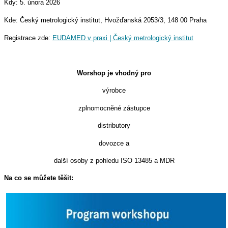
Kdy: 5. února 2026
Kde: Český metrologický institut, Hvožďanská 2053/3, 148 00 Praha
Registrace zde:
EUDAMED v praxi | Český metrologický institut
Worshop je vhodný pro
výrobce
zplnomocněné zástupce
distributory
dovozce a
další osoby z pohledu ISO 13485 a MDR
Na co se můžete těšit: