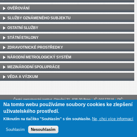
OVĚŘOVÁNÍ
SLUŽBY OZNÁMENÉHO SUBJEKTU
OSTATNÍ SLUŽBY
STÁTNÍ ETALONY
ZDRAVOTNICKÉ PROSTŘEDKY
NÁRODNÍ METROLOGICKÝ SYSTÉM
MEZINÁRODNÍ SPOLUPRÁCE
VĚDA A VÝZKUM
Český metrologický institut, Okružní 31, 638 00 Brno
•
IČ: 00177016
•
DIČ:
Na tomto webu používáme soubory cookies ke zlepšení
CZ00177016
uživatelského prostředí.
Mapa webu
•
Prohlášení o přístupnosti
Ne, chci více informací
Kliknutím na tlačítko "Souhlasím" s tím souhlasíte.
Souhlasím
Nesouhlasím