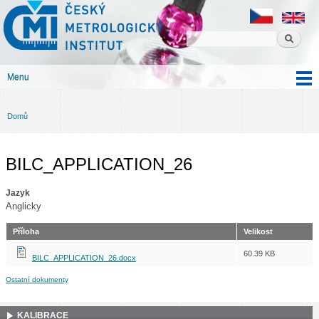
Český
Přejít k
metrologický
hlavnímu
institut
obsahu
Menu
Hlavní menu
Domů
Jste zde
BILC_APPLICATION_26
Jazyk
Anglicky
Příloha
Velikost
60.39 KB
BILC_APPLICATION_26.docx
Ostatní dokumenty
KALIBRACE