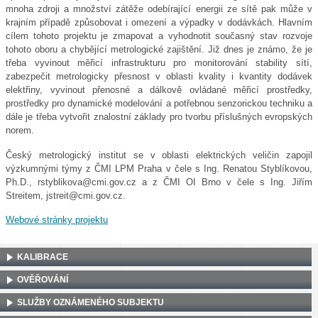
mnoha zdroji a množství zátěže odebírající energii ze sítě pak může v
krajním případě způsobovat i omezení a výpadky v dodávkách. Hlavním
cílem tohoto projektu je zmapovat a vyhodnotit současný stav rozvoje
tohoto oboru a chybějící metrologické zajištění. Již dnes je známo, že je
třeba vyvinout měřicí infrastrukturu pro monitorování stability sítí,
zabezpečit metrologicky přesnost v oblasti kvality i kvantity dodávek
elektřiny, vyvinout přenosné a dálkově ovládané měřicí prostředky,
prostředky pro dynamické modelování a potřebnou senzorickou techniku a
dále je třeba vytvořit znalostní základy pro tvorbu příslušných evropských
norem.
Český metrologický institut se v oblasti elektrických veličin zapojil
výzkumnými týmy z ČMI LPM Praha v čele s Ing. Renatou Styblíkovou,
Ph.D., rstyblikova@cmi.gov.cz a z ČMI OI Brno v čele s Ing. Jiřím
Streitem, jstreit@cmi.gov.cz.
Webové stránky projektu
KALIBRACE
OVĚŘOVÁNÍ
SLUŽBY OZNÁMENÉHO SUBJEKTU