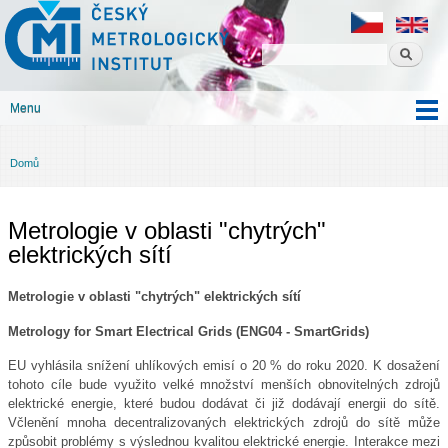
Český
Přejít k
metrologický
hlavnímu
institut
obsahu
Menu
Hlavní menu
Domů
Jste zde
Metrologie v oblasti "chytrých"
elektrických sítí
Metrologie v oblasti "chytrých" elektrických sítí
Metrology for Smart Electrical Grids (ENG04 - SmartGrids)
EU vyhlásila snížení uhlíkových emisí o 20 % do roku 2020. K dosažení
tohoto cíle bude využito velké množství menších obnovitelných zdrojů
elektrické energie, které budou dodávat či již dodávají energii do sítě.
Včlenění mnoha decentralizovaných elektrických zdrojů do sítě může
způsobit problémy s výslednou kvalitou elektrické energie. Interakce mezi