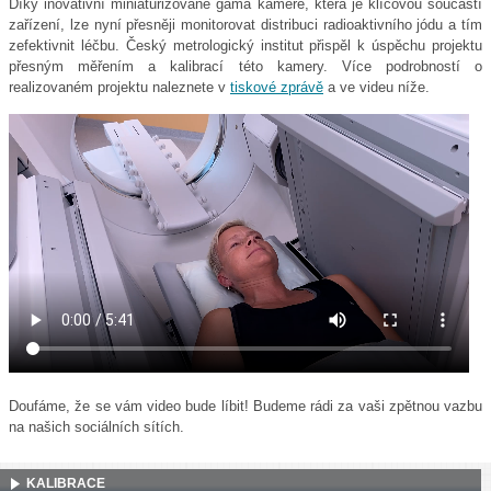
Díky inovativní miniaturizované gama kameře, která je klíčovou součástí
zařízení, lze nyní přesněji monitorovat distribuci radioaktivního jódu a tím
zefektivnit léčbu. Český metrologický institut přispěl k úspěchu projektu
přesným měřením a kalibrací této kamery. Více podrobností o
realizovaném projektu naleznete v
tiskové zprávě
a ve videu níže.
Doufáme, že se vám video bude líbit! Budeme rádi za vaši zpětnou vazbu
na našich sociálních sítích.
KALIBRACE