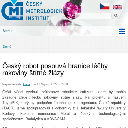
Český
Přejít k
metrologický
hlavnímu
institut
obsahu
Menu
Hlavní menu
Domů
Jste zde
Český robot posouvá hranice léčby
rakoviny štítné žlázy
Napsal uživatel
kfiala
dne 12 Srpen, 2024 - 15:00.
Čeští vědci vyvinuli průlomové robotické zařízení, které by mohlo
zásadně zlepšit léčbu rakoviny štítné žlázy. Na projektu s názvem
ThyroPIX, který byl podpořen Technologickou agenturou České republiky
(TAČR), jsme spolupracovali s odborníky z 1. lékařské fakulty Univerzity
Karlovy, Fakultní nemocnice Motol a českými technologickými
společnostmi Radalytica a ADVACAM.