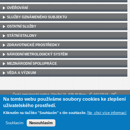
OVĚŘOVÁNÍ
SLUŽBY OZNÁMENÉHO SUBJEKTU
OSTATNÍ SLUŽBY
STÁTNÍ ETALONY
ZDRAVOTNICKÉ PROSTŘEDKY
NÁRODNÍ METROLOGICKÝ SYSTÉM
MEZINÁRODNÍ SPOLUPRÁCE
VĚDA A VÝZKUM
Český metrologický institut, Okružní 31, 638 00 Brno
•
IČ: 00177016
•
DIČ:
Na tomto webu používáme soubory cookies ke zlepšení
CZ00177016
uživatelského prostředí.
Mapa webu
•
Prohlášení o přístupnosti
Ne, chci více informací
Kliknutím na tlačítko "Souhlasím" s tím souhlasíte.
Souhlasím
Nesouhlasím