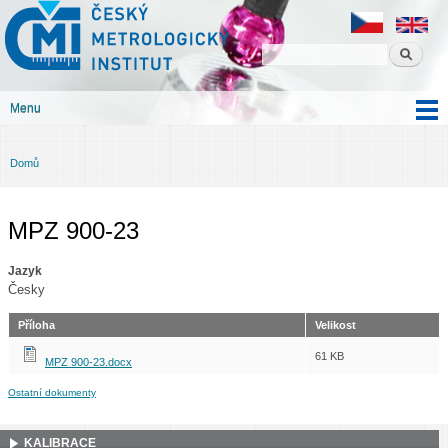
Český
Přejít k
metrologický
hlavnímu
institut
obsahu
Menu
Hlavní menu
Domů
Jste zde
MPZ 900-23
Jazyk
Česky
Příloha
Velikost
61 KB
MPZ 900-23.docx
Ostatní dokumenty
KALIBRACE