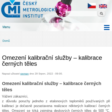
Český
Přejít k
metrologický
hlavnímu
institut
obsahu
Menu
Hlavní menu
Domů
Jste zde
Omezení kalibrační služby – kalibrace
černých těles
Napsal uživatel
rzeman
dne 29 Srpen, 2022 - 09:00.
Omezení kalibrační služby – kalibrace černých
těles
Vážení zákazníci,
z důvodu poruchy jednoho z etalonových teploměrů používaných při
kalibraci je dočasně pozastavena realizace některých kalibrací černých
těles. Omezení se týká zejména deskových černých těles do 500 °C.