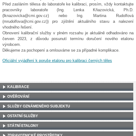
Před zasláním tělesa do laboratoře ke kalibraci, prosím, vždy kontaktujte
pracovníky laboratoře (Ing. Lenka Kňazovická, Ph.D.
(lknazovicka@cmi.gov.cz) nebo Ing. Martina Rudolfová
(mrudolfova@cmi.gov.cz)) pro zjištění aktuálního stavu a nalezení
vhodného řešení.
Obnovení kalibrační služby v plném rozsahu je aktuálně odhadováno na
červen 2023, z důvodu posunutí termínu doručení nového etalonu
výrobcem.
Děkujeme za pochopení a omlouváme se za případné komplikace.
Oficiální vyjádření k poruše etalonu pro kalibraci černých těles
KALIBRACE
OVĚŘOVÁNÍ
SLUŽBY OZNÁMENÉHO SUBJEKTU
OSTATNÍ SLUŽBY
STÁTNÍ ETALONY
ZDRAVOTNICKÉ PROSTŘEDKY