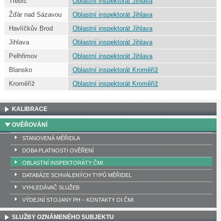
Třebíč
Oblastní inspektorát Jihlava
Žďár nad Sázavou
Oblastní inspektorát Jihlava
Havlíčkův Brod
Oblastní inspektorát Jihlava
Jihlava
Oblastní inspektorát Jihlava
Pelhřimov
Oblastní inspektorát Jihlava
Blansko
Oblastní inspektorát Kroměříž
Kroměříž
Oblastní inspektorát Kroměříž
KALIBRACE
OVĚŘOVÁNÍ
STANOVENÁ MĚŘIDLA
DOBA PLATNOSTI OVĚŘENÍ
OBLASTNÍ INSPEKTORÁTY ČMI
DATABÁZE SCHVÁLENÝCH TYPŮ MĚŘIDEL
VYHLEDÁVAČ SLUŽEB
VÝDEJNÍ STOJANY PH – KONTAKTY OI ČMI
SLUŽBY OZNÁMENÉHO SUBJEKTU