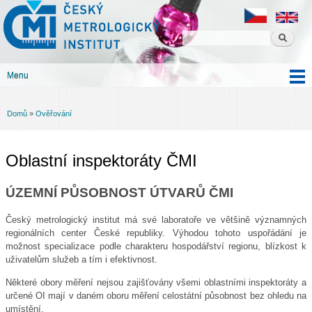
Český
Přejít k
metrologický
hlavnímu
institut
obsahu
Menu
Hlavní menu
Domů
»
Ověřování
Jste zde
Oblastní inspektoráty ČMI
ÚZEMNÍ PŮSOBNOST ÚTVARŮ ČMI
Český metrologický institut má své laboratoře ve většině významných
regionálních center České republiky. Výhodou tohoto uspořádání je
možnost specializace podle charakteru hospodářství regionu, blízkost k
uživatelům služeb a tím i efektivnost.
Některé obory měření nejsou zajišťovány všemi oblastními inspektoráty a
určené OI mají v daném oboru měření celostátní působnost bez ohledu na
umístění.