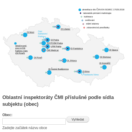
akreditace dle ČSN EN ISO/IEC 17025:2018
laboratoře primární metrologie
kalibrace
ověřování
státní etalony
zdravotnické prostředky
OI Liberec
část 
OI Most
ředitelství
Praha
OI Praha
TESTCOM Praha
detašované 
LPM Praha
pracoviště
OI Pardubice
ČMI Medical
OI Opava
Karlovy Vary
(OI Plzeň)
OI Olomouc
OI Plzeň
OI Jihlava
OI Kroměříž
OI České Budějovice
OI Brno
ředitelství Brno
Oblastní inspektoráty ČMI příslušné podle sídla
subjektu (obec)
Obec:
Zadejte začátek názvu obce