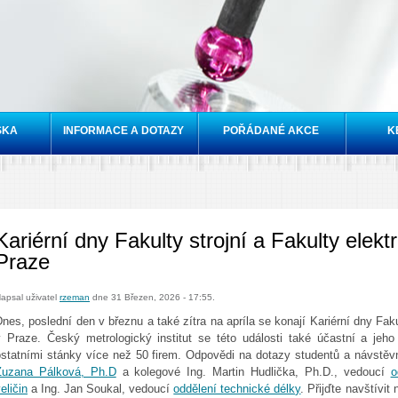
Přejít k
hlavnímu
obsahu
SKA
INFORMACE A DOTAZY
POŘÁDANÉ AKCE
K
Kariérní dny Fakulty strojní a Fakulty ele
Praze
apsal uživatel
rzeman
dne 31 Březen, 2026 - 17:55.
nes, poslední den v březnu a také zítra na apríla se konají Kariérní dny Fak
v Praze. Český metrologický institut se této události také účastní a jeh
ostatními stánky více než 50 firem. Odpovědi na dotazy studentů a návstěvní
Zuzana Pálková, Ph.D
a kolegové Ing. Martin Hudlička, Ph.D., vedoucí
o
eličin
a Ing. Jan Soukal, vedoucí
oddělení technické délky
. Přijďte navštívit