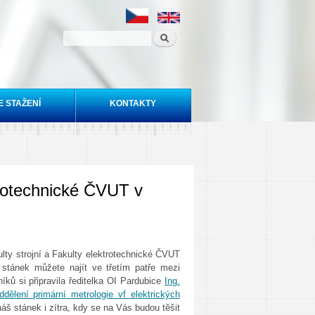
E STAŽENÍ
KONTAKTY
ktrotechnické ČVUT v
ulty strojní a Fakulty elektrotechnické ČVUT
o stánek můžete najít ve třetím patře mezi
ků si připravila ředitelka OI Pardubice
Ing.
ddělení primární metrologie vf elektrických
 náš stánek i zítra, kdy se na Vás budou těšit