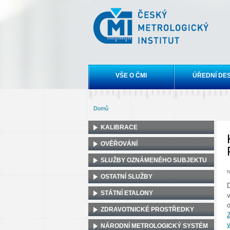
Český
metrologický
institut
Hlavní menu
VŠE O ČMI
ÚŘEDNÍ DE
Domů
Jste zde
KALIBRACE
OVĚŘOVÁNÍ
SLUŽBY OZNÁMENÉHO SUBJEKTU
N
OSTATNÍ SLUŽBY
D
STÁTNÍ ETALONY
ZDRAVOTNICKÉ PROSTŘEDKY
v
NÁRODNÍ METROLOGICKÝ SYSTÉM