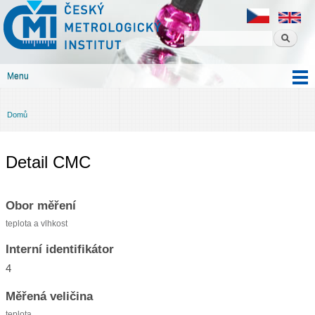
Český
Přejít k
metrologický
hlavnímu
institut
obsahu
Menu
Hlavní menu
Domů
Jste zde
Detail CMC
Obor měření
teplota a vlhkost
Interní identifikátor
4
Měřená veličina
teplota