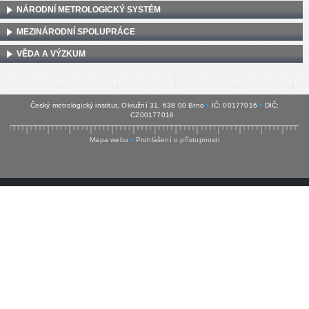
NÁRODNÍ METROLOGICKÝ SYSTÉM
MEZINÁRODNÍ SPOLUPRÁCE
VĚDA A VÝZKUM
Český metrologický institut, Okružní 31, 638 00 Brno
•
IČ: 00177016
•
DIČ:
CZ00177016
Mapa webu
•
Prohlášení o přístupnosti