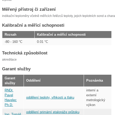
Měřený přístroj či zařízení
indikační teploměry včetně měřicích řetězců teploty, jejich teplotních sond a char
Kalibrační a měřící schopnosti
Rozsah
Kalibrační a měřící schopnosti
-80 - 160 °C
0.01 °C
Technická způsobilost
akreditace
Garant služby
Garant
Oddělení
Poznámka
služby
RNDr.
interní a
Pavel
externí
oddělení teploty, vlhkosti a tlaku
Havelec
metrologický
Ph.D.
výkon
oddělení primární etalonáže průtoku
Ing. Tomáš