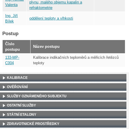
plynu, malého objemu kapalin a
Valenta
refraktometrie
Ing. Jiří
oddělení teploty a vlhkosti
Bílek
Postup
Číslo
Název postupu
postupu
133-MP-
Kalibrace indikačních teploměrů a měřicích řetězců
C004
teploty
KALIBRACE
OVĚŘOVÁNÍ
SLUŽBY OZNÁMENÉHO SUBJEKTU
OSTATNÍ SLUŽBY
STÁTNÍ ETALONY
ZDRAVOTNICKÉ PROSTŘEDKY