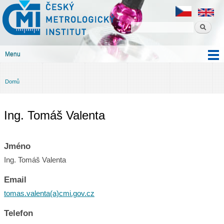
Český
Přejít k
metrologický
hlavnímu
institut
obsahu
Menu
Hlavní menu
Domů
Jste zde
Ing. Tomáš Valenta
Jméno
Ing. Tomáš Valenta
Email
tomas.valenta(a)cmi.gov.cz
Telefon