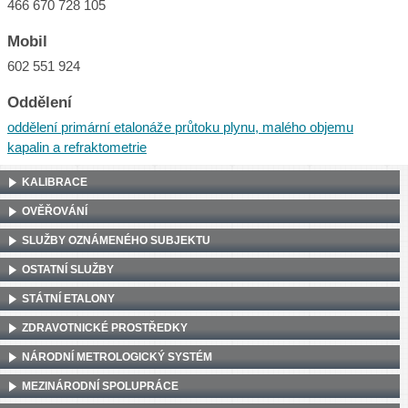
466 670 728 105
Mobil
602 551 924
Oddělení
oddělení primární etalonáže průtoku plynu, malého objemu
kapalin a refraktometrie
KALIBRACE
OVĚŘOVÁNÍ
SLUŽBY OZNÁMENÉHO SUBJEKTU
OSTATNÍ SLUŽBY
STÁTNÍ ETALONY
ZDRAVOTNICKÉ PROSTŘEDKY
NÁRODNÍ METROLOGICKÝ SYSTÉM
MEZINÁRODNÍ SPOLUPRÁCE