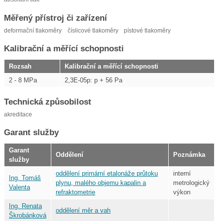
Měřený přístroj či zařízení
deformační tlakoměry
číslicové tlakoměry
pístové tlakoměry
Kalibrační a měřící schopnosti
Rozsah
Kalibrační a měřící schopnosti
2 - 8 MPa
2,3E-05p: p + 56 Pa
Technická způsobilost
akreditace
Garant služby
Garant
Oddělení
Poznámka
služby
oddělení primární etalonáže průtoku
interní
Ing. Tomáš
plynu, malého objemu kapalin a
metrologický
Valenta
refraktometrie
výkon
Ing. Renata
oddělení měr a vah
Škrobánková