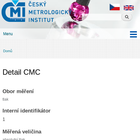
Český
Přejít k
metrologický
hlavnímu
institut
obsahu
Menu
Hlavní menu
Domů
Jste zde
Detail CMC
Obor měření
tlak
Interní identifikátor
1
Měřená veličina
absolutní tlak