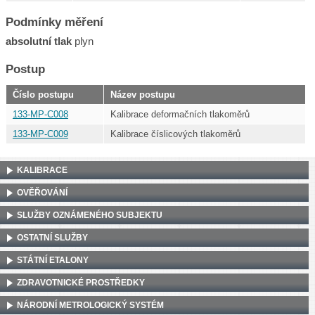
Podmínky měření
absolutní tlak
plyn
Postup
Číslo postupu
Název postupu
133-MP-C008
Kalibrace deformačních tlakoměrů
133-MP-C009
Kalibrace číslicových tlakoměrů
KALIBRACE
OVĚŘOVÁNÍ
SLUŽBY OZNÁMENÉHO SUBJEKTU
OSTATNÍ SLUŽBY
STÁTNÍ ETALONY
ZDRAVOTNICKÉ PROSTŘEDKY
NÁRODNÍ METROLOGICKÝ SYSTÉM