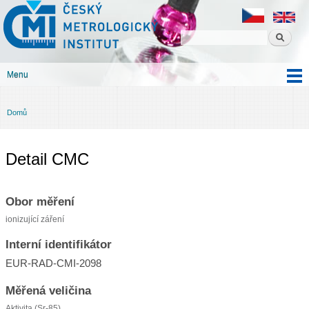
Český
Přejít k
metrologický
hlavnímu
institut
obsahu
Menu
Hlavní menu
Domů
Jste zde
Detail CMC
Obor měření
ionizující záření
Interní identifikátor
EUR-RAD-CMI-2098
Měřená veličina
Aktivita (Sr-85)