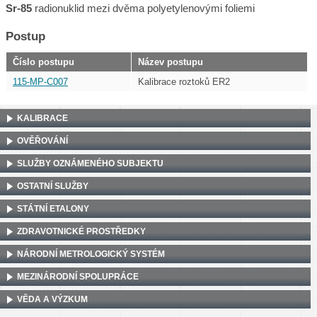
Sr-85
radionuklid mezi dvěma polyetylenovými foliemi
Postup
Číslo postupu
Název postupu
115-MP-C007
Kalibrace roztoků ER2
KALIBRACE
OVĚŘOVÁNÍ
SLUŽBY OZNÁMENÉHO SUBJEKTU
OSTATNÍ SLUŽBY
STÁTNÍ ETALONY
ZDRAVOTNICKÉ PROSTŘEDKY
NÁRODNÍ METROLOGICKÝ SYSTÉM
MEZINÁRODNÍ SPOLUPRÁCE
VĚDA A VÝZKUM