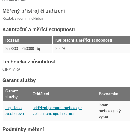
Měřený přístroj či zařízení
Roztok s jedním nuklidem
Kalibrační a měřící schopnosti
Rozsah
Kalibrační a měřící schopnosti
250000 - 250000 Bq
2.4 %
Technická způsobilost
CIPM MRA
Garant služby
Garant
Oddělení
Poznámka
služby
interní
Ing. Jana
oddělení primární metrologie
metrologický
Sochorová
veličin ionizujícího záření
výkon
Podmínky měření