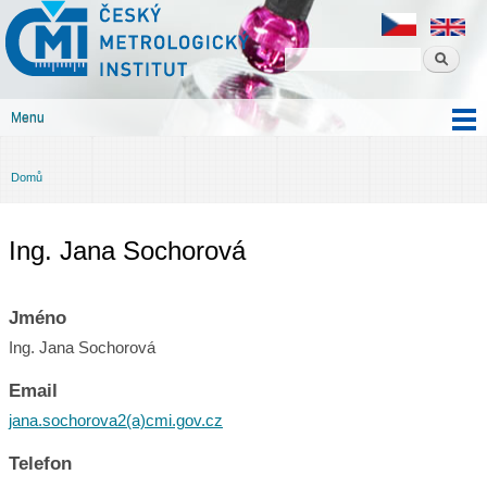
Český
Přejít k
metrologický
hlavnímu
institut
obsahu
Menu
Hlavní menu
Domů
Jste zde
Ing. Jana Sochorová
Jméno
Ing. Jana Sochorová
Email
jana.sochorova2(a)cmi.gov.cz
Telefon