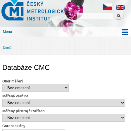
Český
Přejít k
metrologický
hlavnímu
institut
obsahu
Menu
Hlavní menu
Domů
Jste zde
Databáze CMC
Obor měření
Měřená veličina
Měřený přístroj či zařízení
Garant služby