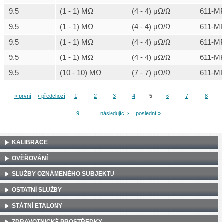
9.5
(1 - 1) MΩ
(4 - 4) μΩ/Ω
611-M
9.5
(1 - 1) MΩ
(4 - 4) μΩ/Ω
611-M
9.5
(1 - 1) MΩ
(4 - 4) μΩ/Ω
611-M
9.5
(1 - 1) MΩ
(4 - 4) μΩ/Ω
611-M
9.5
(10 - 10) MΩ
(7 - 7) μΩ/Ω
611-M
« první
‹ předchozí
1
2
3
4
5
6
7
8
Stránky
9
…
následující ›
poslední »
KALIBRACE
OVĚŘOVÁNÍ
SLUŽBY OZNÁMENÉHO SUBJEKTU
OSTATNÍ SLUŽBY
STÁTNÍ ETALONY
ZDRAVOTNICKÉ PROSTŘEDKY