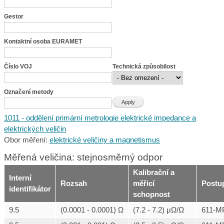
Gestor
Kontaktní osoba EURAMET
Číslo VOJ
Technická způsobilost
Označení metody
1011 - oddělení primární metrologie elektrické impedance a
elektrických veličin
Obor měření:
elektrické veličiny a magnetismus
Měřená veličina: stejnosměrný odpor
Kalibrační a
Interní
Rozsah
měřicí
Postu
identifikátor
schopnost
9.5
(0.0001 - 0.0001) Ω
(7.2 - 7.2) μΩ/Ω
611-M