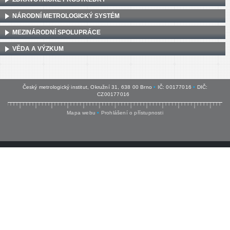
NÁRODNÍ METROLOGICKÝ SYSTÉM
MEZINÁRODNÍ SPOLUPRÁCE
VĚDA A VÝZKUM
Český metrologický institut, Okružní 31, 638 00 Brno
•
IČ: 00177016
•
DIČ:
CZ00177016
Mapa webu
•
Prohlášení o přístupnosti