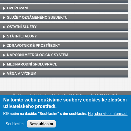
OVĚŘOVÁNÍ
SLUŽBY OZNÁMENÉHO SUBJEKTU
OSTATNÍ SLUŽBY
STÁTNÍ ETALONY
ZDRAVOTNICKÉ PROSTŘEDKY
NÁRODNÍ METROLOGICKÝ SYSTÉM
MEZINÁRODNÍ SPOLUPRÁCE
VĚDA A VÝZKUM
Český metrologický institut, Okružní 31, 638 00 Brno
•
IČ: 00177016
•
DIČ:
Na tomto webu používáme soubory cookies ke zlepšení
CZ00177016
uživatelského prostředí.
Mapa webu
•
Prohlášení o přístupnosti
Ne, chci více informací
Kliknutím na tlačítko "Souhlasím" s tím souhlasíte.
Souhlasím
Nesouhlasím