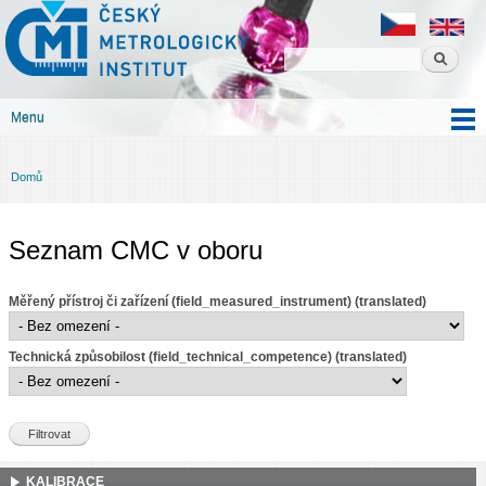
Český
Přejít k
metrologický
hlavnímu
institut
obsahu
Menu
Hlavní menu
Domů
Jste zde
Seznam CMC v oboru
Měřený přístroj či zařízení (field_measured_instrument) (translated)
Technická způsobilost (field_technical_competence) (translated)
KALIBRACE