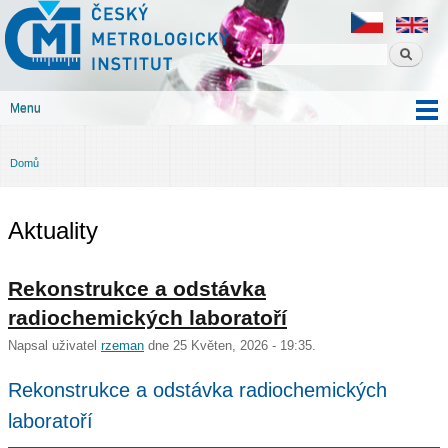
Český
Přejít k
metrologický
hlavnímu
institut
obsahu
Menu
Hlavní menu
Domů
Jste zde
Aktuality
Rekonstrukce a odstávka
radiochemických laboratoří
Napsal uživatel
rzeman
dne 25 Květen, 2026 - 19:35.
Rekonstrukce a odstávka radiochemických
laboratoří