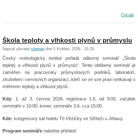
Školení pracovníků AMS a úředních měřičů 22. a 23. září 2026
Číst dál
Škola teploty a vlhkosti plynů v průmyslu
Napsal uživatel
rzeman
dne 5 Květen, 2026 - 15:25.
Český metrologický institut pořádá odborný seminář „Škola
teploty a vlhkosti plynů v průmyslu“. Tento oblíbený seminář je
zaměřen na pracovníky průmyslových podniků, laboratoří,
zkušeben i servisních organizací, kteří se ve své praxi setkávají s
měřením teploty a vlhkosti plynů.
Kdy:
1. až 3. června 2026, registrace 1.6. od 9:00, začátek
semináře v 10:00, konec semináře 3.6. cca 15:00.
Kde:
kongresový sál hotelu Tři Věžičky ve Stříteži u Jihlavy.
Program semináře
nabídne přehled: