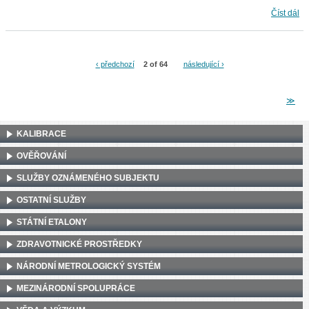
Škola teploty a vlhkosti plynů v průmyslu
Číst dál
‹ předchozí
2 of 64
následující ›
≫
KALIBRACE
OVĚŘOVÁNÍ
SLUŽBY OZNÁMENÉHO SUBJEKTU
OSTATNÍ SLUŽBY
STÁTNÍ ETALONY
ZDRAVOTNICKÉ PROSTŘEDKY
NÁRODNÍ METROLOGICKÝ SYSTÉM
MEZINÁRODNÍ SPOLUPRÁCE