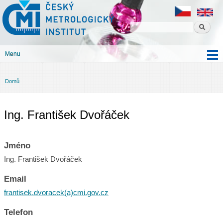
Český
Přejít k
metrologický
hlavnímu
institut
obsahu
Menu
Hlavní menu
Domů
Jste zde
Ing. František Dvořáček
Jméno
Ing. František Dvořáček
Email
frantisek.dvoracek(a)cmi.gov.cz
Telefon