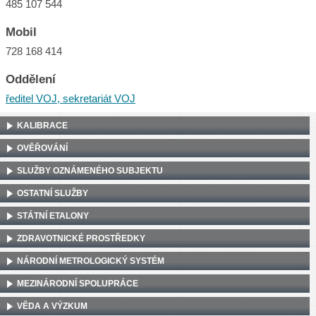
485 107 544
Mobil
728 168 414
Oddělení
ředitel VOJ, sekretariát VOJ
KALIBRACE
OVĚŘOVÁNÍ
SLUŽBY OZNÁMENÉHO SUBJEKTU
OSTATNÍ SLUŽBY
STÁTNÍ ETALONY
ZDRAVOTNICKÉ PROSTŘEDKY
NÁRODNÍ METROLOGICKÝ SYSTÉM
MEZINÁRODNÍ SPOLUPRÁCE
VĚDA A VÝZKUM