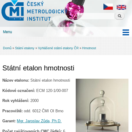
Český
Přejít k
metrologický
hlavnímu
institut
obsahu
Menu
Hlavní menu
Domů
»
Státní etalony
»
Vyhlášené státní etalony ČR
»
Hmotnost
Jste zde
Státní etalon hmotnosti
Název etalonu:
Státní etalon hmotnosti
Kódové označení:
ECM 120-1/00-007
Rok vyhlášení:
2000
Pracoviště:
odd. 6012 ČMI OI Brno
Garant:
Mgr. Jaroslav Zůda, Ph.D.
Počet zajišťovaných CMC řádků:
6