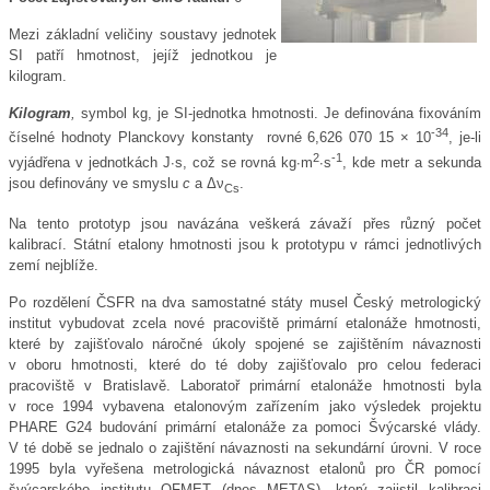
Mezi základní veličiny soustavy jednotek
SI patří hmotnost, jejíž jednotkou je
kilogram.
Kilogram
,
symbol kg, je SI-jednotka hmotnosti. Je definována fixováním
-34
číselné hodnoty Planckovy konstanty rovné 6,626 070 15 × 10
, je-li
2
-1
vyjádřena v jednotkách J·s, což se rovná kg·m
·s
, kde metr a sekunda
jsou definovány ve smyslu
c
a
Δ
ν
.
Cs
Na tento prototyp jsou navázána veškerá závaží přes různý počet
kalibrací. Státní etalony hmotnosti jsou k prototypu v rámci jednotlivých
zemí nejblíže.
Po rozdělení ČSFR na dva samostatné státy musel Český metrologický
institut vybudovat zcela nové pracoviště primární etalonáže hmotnosti,
které by zajišťovalo náročné úkoly spojené se zajištěním návaznosti
v oboru hmotnosti, které do té doby zajišťovalo pro celou federaci
pracoviště v Bratislavě. Laboratoř primární etalonáže hmotnosti byla
v roce 1994 vybavena etalonovým zařízením jako výsledek projektu
PHARE G24 budování primární etalonáže za pomoci Švýcarské vlády.
V té době se jednalo o zajištění návaznosti na sekundární úrovni. V roce
1995 byla vyřešena metrologická návaznost etalonů pro ČR pomocí
švýcarského institutu OFMET (dnes METAS), který zajistil kalibraci