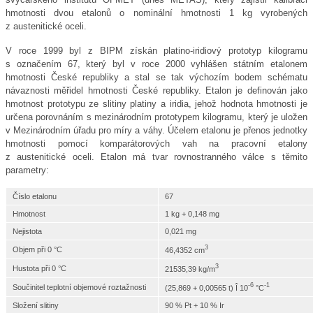
hmotnosti dvou etalonů o nominální hmotnosti 1 kg vyrobených
z austenitické oceli.
V roce 1999 byl z BIPM získán platino-iridiový prototyp kilogramu
s označením 67, který byl v roce 2000 vyhlášen státním etalonem
hmotnosti České republiky a stal se tak výchozím bodem schématu
návaznosti měřidel hmotnosti České republiky. Etalon je definován jako
hmotnost prototypu ze slitiny platiny a iridia, jehož hodnota hmotnosti je
určena porovnáním s mezinárodním prototypem kilogramu, který je uložen
v Mezinárodním úřadu pro míry a váhy. Účelem etalonu je přenos jednotky
hmotnosti pomocí komparátorových vah na pracovní etalony
z austenitické oceli. Etalon má tvar rovnostranného válce s těmito
parametry:
Číslo etalonu
67
Hmotnost
1 kg + 0,148 mg
Nejistota
0,021 mg
3
Objem při 0 °C
46,4352 cm
3
Hustota při 0 °C
21535,39 kg/m
-6
-1
Součinitel teplotní objemové roztažnosti
(25,869 + 0,00565 t) Î 10
°C
Složení slitiny
90 % Pt + 10 % Ir