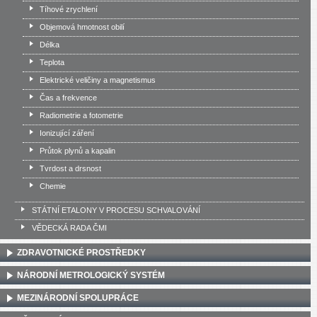
Tíhové zrychlení
Objemová hmotnost obilí
Délka
Teplota
Elektrické veličiny a magnetismus
Čas a frekvence
Radiometrie a fotometrie
Ionizující záření
Průtok plynů a kapalin
Tvrdost a drsnost
Chemie
STÁTNÍ ETALONY V PROCESU SCHVALOVÁNÍ
VĚDECKÁ RADA ČMI
ZDRAVOTNICKÉ PROSTŘEDKY
NÁRODNÍ METROLOGICKÝ SYSTÉM
MEZINÁRODNÍ SPOLUPRÁCE