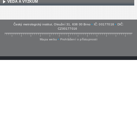
VĚDA A VÝZKUM
Český metrologický institut, Okružní 31, 638 00 Brno
•
IČ: 00177016
•
DIČ:
CZ00177016
Mapa webu
•
Prohlášení o přístupnosti