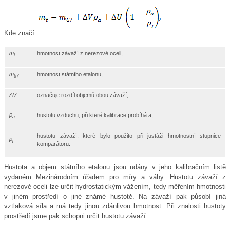
Kde značí:
m
hmotnost závaží z nerezové oceli,
t
m
hmotnost státního etalonu,
67
ΔV
označuje rozdíl objemů obou závaží,
ρ
hustotu vzduchu, při které kalibrace probíhá a,.
a
hustotu závaží, které bylo použito při justáži hmotnostní stupnice
ρ
j
komparátoru.
Hustota a objem státního etalonu jsou udány v jeho kalibračním listě
vydaném Mezinárodním úřadem pro míry a váhy. Hustotu závaží z
nerezové oceli lze určit hydrostatickým vážením, tedy měřením hmotnosti
v jiném prostředí o jiné známé hustotě. Na závaží pak působí jiná
vztlaková síla a má tedy jinou zdánlivou hmotnost. Při znalosti hustoty
prostředí jsme pak schopni určit hustotu závaží.