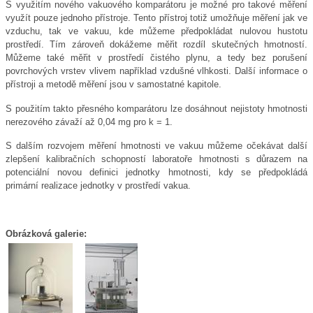
S využitím nového vakuového komparátoru je možné pro takové měření
využít pouze jednoho přístroje. Tento přístroj totiž umožňuje měření jak ve
vzduchu, tak ve vakuu, kde můžeme předpokládat nulovou hustotu
prostředí. Tím zároveň dokážeme měřit rozdíl skutečných hmotností.
Můžeme také měřit v prostředí čistého plynu, a tedy bez porušení
povrchových vrstev vlivem například vzdušné vlhkosti. Další informace o
přístroji a metodě měření jsou v samostatné kapitole.
S použitím takto přesného komparátoru lze dosáhnout nejistoty hmotnosti
nerezového závaží až 0,04 mg pro k = 1.
S dalším rozvojem měření hmotnosti ve vakuu můžeme očekávat další
zlepšení kalibračních schopností laboratoře hmotnosti s důrazem na
potenciální novou definici jednotky hmotnosti, kdy se předpokládá
primární realizace jednotky v prostředí vakua.
Obrázková galerie: