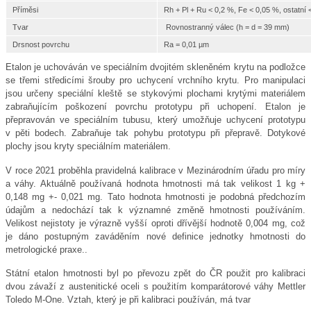
Příměsi
Rh + Pl + Ru < 0,2 %, Fe < 0,05 %, ostatní 
Tvar
Rovnostranný válec (h = d = 39 mm)
Drsnost povrchu
Ra = 0,01 µm
Etalon je uchováván ve speciálním dvojitém skleněném krytu na podložce
se třemi středicími šrouby pro uchycení vrchního krytu. Pro manipulaci
jsou určeny speciální kleště se stykovými plochami krytými materiálem
zabraňujícím poškození povrchu prototypu při uchopení. Etalon je
přepravován ve speciálním tubusu, který umožňuje uchycení prototypu
v pěti bodech. Zabraňuje tak pohybu prototypu při přepravě. Dotykové
plochy jsou kryty speciálním materiálem.
V roce 2021 proběhla pravidelná kalibrace v Mezinárodním úřadu pro míry
a váhy. Aktuálně používaná hodnota hmotnosti má tak velikost 1 kg +
0,148 mg +- 0,021 mg. Tato hodnota hmotnosti je podobná předchozím
údajům a nedochází tak k významné změně hmotnosti používáním.
Velikost nejistoty je výrazně vyšší oproti dřívější hodnotě 0,004 mg, což
je dáno postupným zaváděním nové definice jednotky hmotnosti do
metrologické praxe..
Státní etalon hmotnosti byl po převozu zpět do ČR použit pro kalibraci
dvou závaží z austenitické oceli s použitím komparátorové váhy Mettler
Toledo M-One. Vztah, který je při kalibraci používán, má tvar