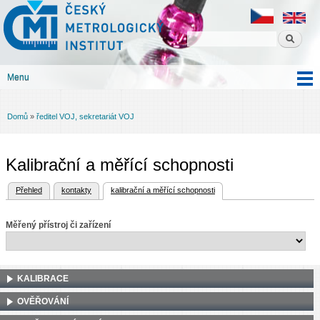
Český
Přejít k
metrologický
hlavnímu
institut
obsahu
Menu
Hlavní menu
Domů
»
ředitel VOJ, sekretariát VOJ
Jste zde
Kalibrační a měřící schopnosti
(aktivní záložka)
Přehled
kontakty
kalibrační a měřící schopnosti
Hlavní záložky
Měřený přístroj či zařízení
KALIBRACE
OVĚŘOVÁNÍ