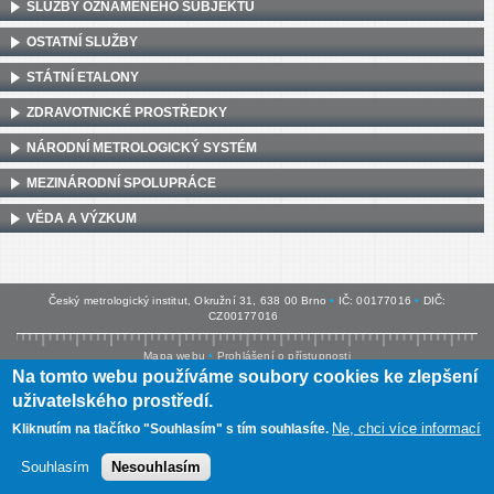
SLUŽBY OZNÁMENÉHO SUBJEKTU
OSTATNÍ SLUŽBY
STÁTNÍ ETALONY
ZDRAVOTNICKÉ PROSTŘEDKY
NÁRODNÍ METROLOGICKÝ SYSTÉM
MEZINÁRODNÍ SPOLUPRÁCE
VĚDA A VÝZKUM
Český metrologický institut, Okružní 31, 638 00 Brno
•
IČ: 00177016
•
DIČ:
CZ00177016
Mapa webu
•
Prohlášení o přístupnosti
Na tomto webu používáme soubory cookies ke zlepšení
uživatelského prostředí.
Ne, chci více informací
Kliknutím na tlačítko "Souhlasím" s tím souhlasíte.
Souhlasím
Nesouhlasím