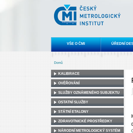
Český
metrologický
institut
Hlavní menu
VŠE O ČMI
ÚŘEDNÍ DE
Domů
Jste zde
KALIBRACE
OVĚŘOVÁNÍ
(akti
SLUŽBY OZNÁMENÉHO SUBJEKTU
Hla
OSTATNÍ SLUŽBY
STÁTNÍ ETALONY
ZDRAVOTNICKÉ PROSTŘEDKY
NÁRODNÍ METROLOGICKÝ SYSTÉM