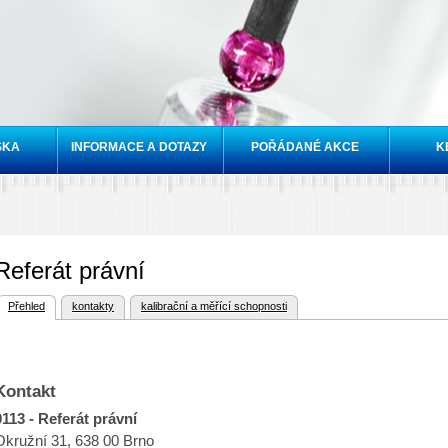
Přejít k
hlavnímu
obsahu
SKA
INFORMACE A DOTAZY
POŘÁDANÉ AKCE
K
Referát právní
vní záložka)
Přehled
kontakty
kalibrační a měřící schopnosti
vní záložky
Kontakt
0113 - Referát právní
Okružní 31, 638 00 Brno