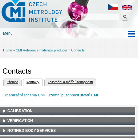
Czech
Skip to
metrology
main
institute
content
Menu
Main menu
Home
»
CMI Reference materials producer
»
Contacts
You are here
Contacts
(active tab)
Přehled
kontakty
kalibrační a měřící schopnosti
Primary tabs
Organizační schema ČMI
|
Územní působnost útvarů ČMI
CALIBRATION
VERIFICATION
NOTIFIED BODY SERVICES