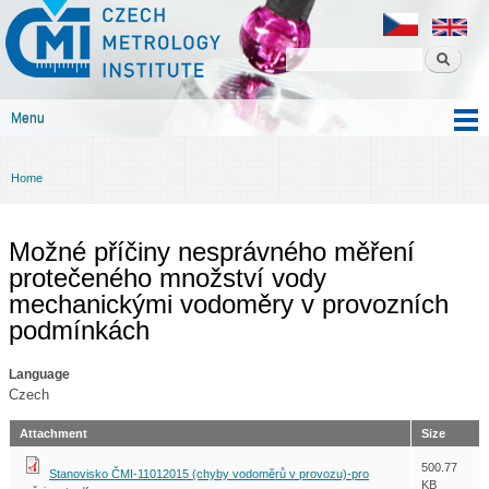
Czech
Skip to
metrology
main
institute
content
Menu
Main menu
Home
You are here
Možné příčiny nesprávného měření
protečeného množství vody
mechanickými vodoměry v provozních
podmínkách
Language
Czech
Attachment
Size
500.77
Stanovisko ČMI-11012015 (chyby vodoměrů v provozu)-pro
KB