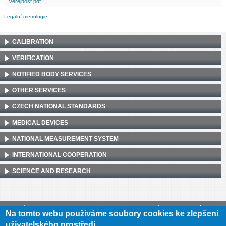
veřejnost.pdf
Legální metrologie
CALIBRATION
VERIFICATION
NOTIFIED BODY SERVICES
OTHER SERVICES
CZECH NATIONAL STANDARDS
MEDICAL DEVICES
NATIONAL MEASUREMENT SYSTEM
INTERNATIONAL COOPERATION
SCIENCE AND RESEARCH
Český metrologický institut, Okružní 31, 638 00 Brno
•
IČ: 00177016
•
DIČ:
Na tomto webu používáme soubory cookies ke zlepšení
CZ00177016
uživatelského prostředí.