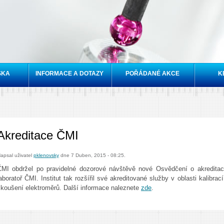
Přejít k
hlavnímu
obsahu
SKA
INFORMACE A DOTAZY
POŘÁDANÉ AKCE
K
Akreditace ČMI
apsal uživatel
pklenovsky
dne 7 Duben, 2015 - 08:25.
ČMI obdržel po pravidelné dozorové návštěvě nové Osvědčení o akreditaci
aboratoř ČMI. Institut tak rozšířil své akreditované služby v oblasti kalibrac
zkoušení elektroměrů. Další informace naleznete
zde
.