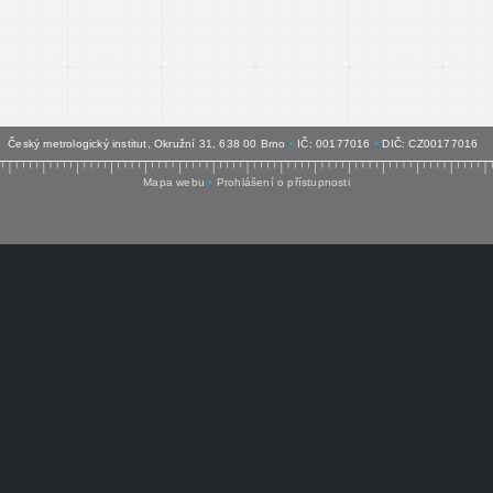
Český metrologický institut, Okružní 31, 638 00 Brno
•
IČ: 00177016
•
DIČ: CZ00177016
Mapa webu
•
Prohlášení o přístupnosti