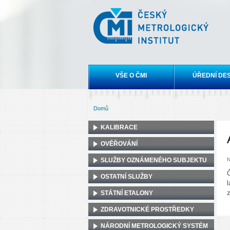
Český
metrologický
institut
Hlavní menu
VŠE O ČMI
ÚŘEDNÍ DE
Domů
Jste zde
KALIBRACE
OVĚŘOVÁNÍ
SLUŽBY OZNÁMENÉHO SUBJEKTU
N
OSTATNÍ SLUŽBY
l
STÁTNÍ ETALONY
ZDRAVOTNICKÉ PROSTŘEDKY
NÁRODNÍ METROLOGICKÝ SYSTÉM