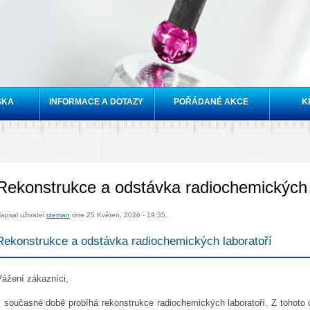
Přejít k
hlavnímu
obsahu
SKA
INFORMACE A DOTAZY
POŘÁDANÉ AKCE
K
Rekonstrukce a odstávka radiochemických 
apsal uživatel
rzeman
dne 25 Květen, 2026 - 19:35.
Rekonstrukce a odstávka radiochemických laboratoří
Vážení zákazníci,
v současné době probíhá rekonstrukce radiochemických laboratoří. Z tohoto 