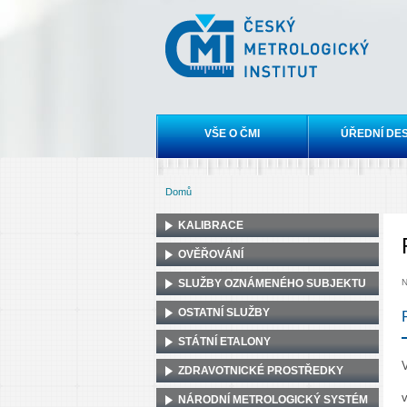
Český
metrologický
institut
Hlavní menu
VŠE O ČMI
ÚŘEDNÍ DE
Domů
Jste zde
KALIBRACE
OVĚŘOVÁNÍ
SLUŽBY OZNÁMENÉHO SUBJEKTU
N
OSTATNÍ SLUŽBY
STÁTNÍ ETALONY
ZDRAVOTNICKÉ PROSTŘEDKY
NÁRODNÍ METROLOGICKÝ SYSTÉM