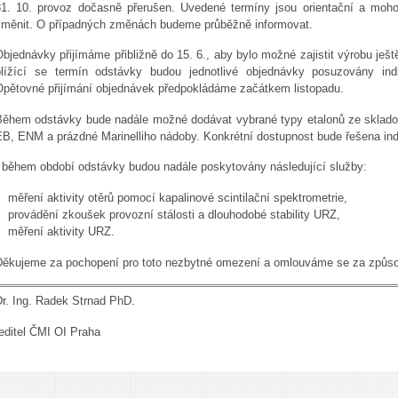
31. 10. provoz dočasně přerušen. Uvedené termíny jsou orientační a moho
změnit. O případných změnách budeme průběžně informovat.
Objednávky přijímáme přibližně do 15. 6., aby bylo možné zajistit výrobu je
blížící se termín odstávky budou jednotlivé objednávky posuzovány indi
Opětovné přijímání objednávek předpokládáme začátkem listopadu.
Během odstávky bude nadále možné dodávat vybrané typy etalonů ze sklad
EB, ENM a prázdné Marinelliho nádoby. Konkrétní dostupnost bude řešena ind
I během období odstávky budou nadále poskytovány následující služby:
měření aktivity otěrů pomocí kapalinové scintilační spektrometrie,
provádění zkoušek provozní stálosti a dlouhodobé stability URZ,
měření aktivity URZ.
Děkujeme za pochopení pro toto nezbytné omezení a omlouváme se za způso
Dr. Ing. Radek Strnad PhD.
editel ČMI OI Praha