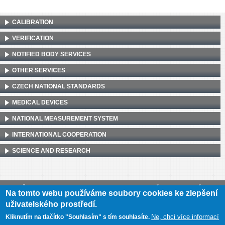
CALIBRATION
VERIFICATION
NOTIFIED BODY SERVICES
OTHER SERVICES
CZECH NATIONAL STANDARDS
MEDICAL DEVICES
NATIONAL MEASUREMENT SYSTEM
INTERNATIONAL COOPERATION
SCIENCE AND RESEARCH
Český metrologický institut, Okružní 31, 638 00 Brno
•
IČ: 00177016
•
DIČ:
Na tomto webu používáme soubory cookies ke zlepšení
CZ00177016
uživatelského prostředí.
Mapa webu
•
Prohlášení o přístupnosti
Ne, chci více informací
Kliknutím na tlačítko "Souhlasím" s tím souhlasíte.