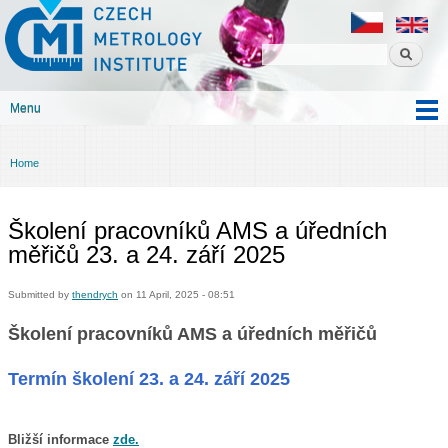
Czech
Skip to
metrology
main
institute
content
Menu
Main menu
Home
You are here
Školení pracovníků AMS a úředních
měřičů 23. a 24. září 2025
Submitted by
thendrych
on 11 April, 2025 - 08:51
Školení pracovníků AMS a úředních měřičů
Hlavní záložky
Termín školení 23. a 24. září 2025
Bližší informace
zde.