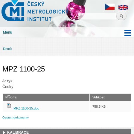
Český
Přejít k
metrologický
hlavnímu
institut
obsahu
Menu
Hlavní menu
Domů
Jste zde
MPZ 1100-25
Jazyk
Česky
Příloha
Velikost
758.5 KB
MPZ 1100-25.doc
Ostatní dokumenty
KALIBRACE