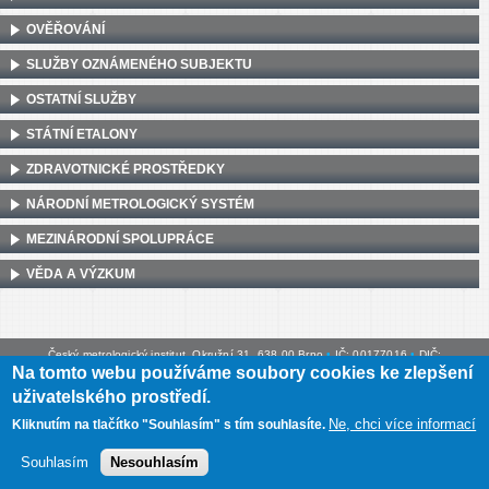
OVĚŘOVÁNÍ
SLUŽBY OZNÁMENÉHO SUBJEKTU
OSTATNÍ SLUŽBY
STÁTNÍ ETALONY
ZDRAVOTNICKÉ PROSTŘEDKY
NÁRODNÍ METROLOGICKÝ SYSTÉM
MEZINÁRODNÍ SPOLUPRÁCE
VĚDA A VÝZKUM
Český metrologický institut, Okružní 31, 638 00 Brno
•
IČ: 00177016
•
DIČ:
Na tomto webu používáme soubory cookies ke zlepšení
CZ00177016
uživatelského prostředí.
Mapa webu
•
Prohlášení o přístupnosti
Ne, chci více informací
Kliknutím na tlačítko "Souhlasím" s tím souhlasíte.
Souhlasím
Nesouhlasím