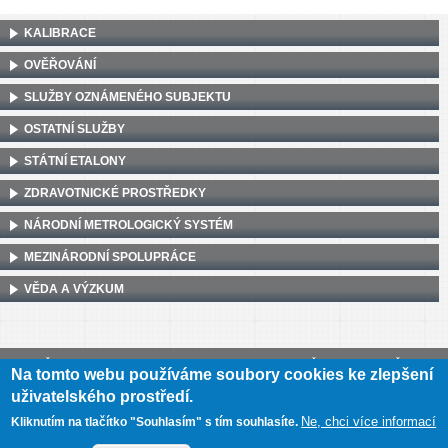
KALIBRACE
OVĚŘOVÁNÍ
SLUŽBY OZNÁMENÉHO SUBJEKTU
OSTATNÍ SLUŽBY
STÁTNÍ ETALONY
ZDRAVOTNICKÉ PROSTŘEDKY
NÁRODNÍ METROLOGICKÝ SYSTÉM
MEZINÁRODNÍ SPOLUPRÁCE
VĚDA A VÝZKUM
Český metrologický institut, Okružní 31, 638 00 Brno
•
IČ: 00177016
•
DIČ:
Na tomto webu používáme soubory cookies ke zlepšení
CZ00177016
uživatelského prostředí.
Mapa webu
•
Prohlášení o přístupnosti
Ne, chci více informací
Kliknutím na tlačítko "Souhlasím" s tím souhlasíte.