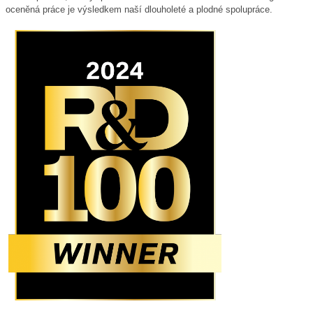
oceněná práce je výsledkem naší dlouholeté a plodné spolupráce.