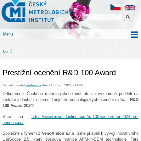
Český
Přejít k
metrologický
hlavnímu
institut
obsahu
Menu
Hlavní menu
Domů
Jste zde
Prestižní ocenění R&D 100 Award
Napsal uživatel
kweberova
dne 21 Srpen, 2024 - 14:06.
Odborníci z Českého metrologického institutu se významně podíleli na
získání jednoho z nejprestižnějších technologických ocenění světa –
R&D
100 Award 2024
!
Více na:
https://www.rdworldonline.com/rd-100-winners-for-2024-are-
announced/
Společně s týmem z
NenoVision s.r.o.
jsme přispěli k vývoji inovativního
LiteScope 2.5, který posouvá hranice AFM-in-SEM technologie. Tato