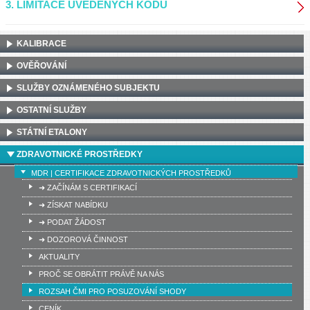
3. LIMITACE UVEDENÝCH KÓDŮ
KALIBRACE
OVĚŘOVÁNÍ
SLUŽBY OZNÁMENÉHO SUBJEKTU
OSTATNÍ SLUŽBY
STÁTNÍ ETALONY
ZDRAVOTNICKÉ PROSTŘEDKY
MDR | CERTIFIKACE ZDRAVOTNICKÝCH PROSTŘEDKŮ
➜ ZAČÍNÁM S CERTIFIKACÍ
➜ ZÍSKAT NABÍDKU
➜ PODAT ŽÁDOST
➜ DOZOROVÁ ČINNOST
AKTUALITY
PROČ SE OBRÁTIT PRÁVĚ NA NÁS
ROZSAH ČMI PRO POSUZOVÁNÍ SHODY
CENÍK