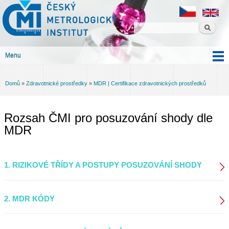
Český
Přejít k
metrologický
hlavnímu
institut
obsahu
Menu
Hlavní menu
Domů
»
Zdravotnické prostředky
»
MDR | Certifikace zdravotnických prostředků
Jste zde
Rozsah ČMI pro posuzování shody dle
MDR
1. RIZIKOVÉ TŘÍDY A POSTUPY POSUZOVÁNÍ SHODY
2. MDR KÓDY