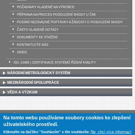
POŽADAVKY KLADENÉ NA VÝROBCE
PŘÍPRAVA NA PROCES POSOUZENÍ SHODY U ČMI
PODÁNÍ NEZÁVAZNÉ POPTÁVKY A ŽÁDOSTI O POSOUZENÍ SHODY
ČASTO KLADENÉ DOTAZY
DOKUMENTY KE STAŽENÍ
KONTAKTUJTE NÁS
VIDEO
ISO 13485 | CERTIFIKACE SYSTÉMŮ ŘÍZENÍ KVALITY
NÁRODNÍ METROLOGICKÝ SYSTÉM
MEZINÁRODNÍ SPOLUPRÁCE
VĚDA A VÝZKUM
Český metrologický institut, Okružní 31, 638 00 Brno
•
IČ: 00177016
•
DIČ:
Na tomto webu používáme soubory cookies ke zlepšení
CZ00177016
uživatelského prostředí.
Mapa webu
•
Prohlášení o přístupnosti
Ne, chci více informací
Kliknutím na tlačítko "Souhlasím" s tím souhlasíte.