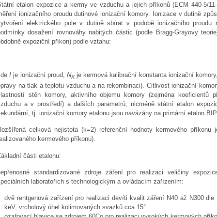
Státní etalon expozice a kermy ve vzduchu a jejich příkonů (ECM 440-5/11-0
ěření ionizačního proudu dutinové ionizační komory. Ionizace v dutině způso
vytvoření elektrického pole v dutině sbírat v podobě ionizačního proudu 
podmínky dosažení rovnováhy nabitých částic (podle Bragg-Grayovy teorie
obdobně expoziční příkon) podle vztahu:
kde
I
je ionizační proud,
N
je kermová kalibrační konstanta ionizační komor
K
pravy na tlak a teplotu vzduchu a na rekombinaci). Citlivost ionizační komor
vlastností stěn komory, aktivního objemu komory (zejména koeficientů 
vzduchu a v prostředí) a dalších parametrů, nicméně státní etalon expoz
ekundární, tj. ionizační komory etalonu jsou navázány na primární etalon BIPM
Rozšířená celková nejistota (k=2) referenční hodnoty kermového příkonu
realizovaného kermového příkonu).
ákladní části etalonu:
nepřenosné standardizované zdroje záření pro realizaci veličiny expoz
speciálních laboratořích s technologickým a ovládacím zařízením:
dvě rentgenová zařízení pro realizaci devíti kvalit záření N40 až N300 dl
keV, vrcholový úhel kolimovaných svazků cca 15°
ozařovací hlavice se zdrojem 60Co pro realizaci vysokých kermových příko