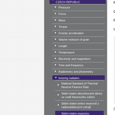
CZECH REPUBLIC
Pressure
Force
Mass
Torque
Gravity acceleration
Volume moisture of grain
Length
Temperature
Electricity and magnetism
Time and frequency
Radiometry and photometry
Ionizing radiation
National Standard of Thermal
Neutron Fluence Rate
Státní etalon absorbované dávky
ve vodě fotonového záření
Státní etalon emise neutronů z
radionuklidových zdrojů
Státní etalon expozice,