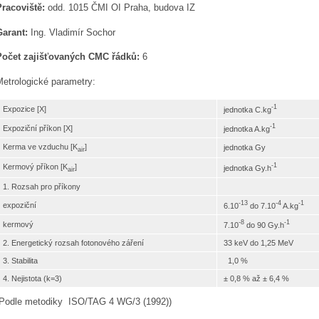
Pracoviště:
odd. 1015 ČMI OI Praha, budova IZ
Garant:
Ing. Vladimír Sochor
Počet zajišťovaných CMC řádků:
6
Metrologické parametry:
-1
Expozice [X]
jednotka C.kg
-1
Expoziční příkon [X]
jednotka A.kg
Kerma ve vzduchu [K
]
jednotka Gy
air
-1
Kermový příkon [K
]
jednotka Gy.h
air
1. Rozsah pro příkony
-13
-4
-1
expoziční
6.10
do 7.10
A.kg
-8
-1
kermový
7.10
do 90 Gy.h
2. Energetický rozsah fotonového záření
33 keV do 1,25 MeV
3. Stabilita
1,0 %
4. Nejistota (k=3)
± 0,8 % až ± 6,4 %
(Podle metodiky ISO/TAG 4 WG/3 (1992))