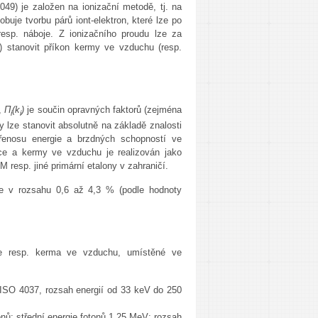
49) je založen na ionizační metodě, tj. na
buje tvorbu párů iont-elektron, které lze po
resp. náboje. Z ionizačního proudu lze za
) stanovit příkon kermy ve vzduchu (resp.
y,
Π
(k
)
je součin opravných faktorů (zejména
i
i
y lze stanovit absolutně na základě znalosti
přenosu energie a brzdných schopností ve
ice a kermy ve vzduchu je realizován jako
 resp. jiné primární etalony v zahraničí.
 je v rozsahu 0,6 až 4,3 % (podle hodnoty
ice resp. kerma ve vzduchu, umístěné ve
e ISO 4037, rozsah energií od 33 keV do 250
nů; střední energie fotonů 1,25 MeV; rozsah