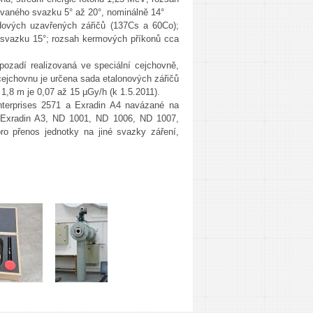
ovaného svazku 5° až 20°, nominálně 14°
idových uzavřených zářičů (137Cs a 60Co);
 svazku 15°; rozsah kermových příkonů cca
pozadí realizovaná ve speciální cejchovně,
 cejchovnu je určena sada etalonových zářičů
1,8 m je 0,07 až 15 µGy/h (k 1.5.2011).
Enterprises 2571 a Exradin A4 navázané na
du Exradin A3, ND 1001, ND 1006, ND 1007,
o přenos jednotky na jiné svazky záření,