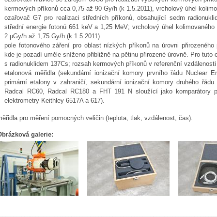
kermových příkonů cca 0,75 až 90 Gy/h (k 1.5.2011), vrcholový úhel kolim
ozařovač G7 pro realizaci středních příkonů, obsahující sedm radionukl
střední energie fotonů 661 keV a 1,25 MeV; vrcholový úhel kolimovaného
2 µGy/h až 1,75 Gy/h (k 1.5.2011)
pole fotonového záření pro oblast nízkých příkonů na úrovni přirozeného 
kde je pozadí uměle sníženo přibližně na pětinu přirozené úrovně. Pro tuto
s radionuklidem 137Cs; rozsah kermových příkonů v referenční vzdálenosti 
etalonová měřidla (sekundární ionizační komory prvního řádu Nuclear 
primární etalony v zahraničí, sekundární ionizační komory druhého řá
Radcal RC60, Radcal RC180 a FHT 191 N sloužící jako komparátory pr
elektrometry Keithley 6517A a 617).
ěřidla pro měření pomocných veličin (teplota, tlak, vzdálenost, čas).
Obrázková galerie: