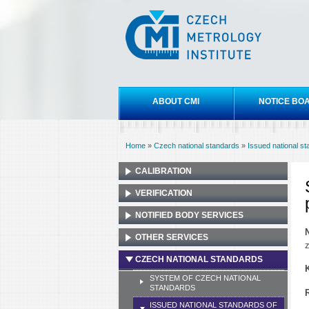
Czech
metrology
institute
Main menu
ABOUT CMI
NOTICE BO
Home
»
Czech national standards
»
Issued national s
You are here
CALIBRATION
VERIFICATION
NOTIFIED BODY SERVICES
OTHER SERVICES
z
CZECH NATIONAL STANDARDS
SYSTEM OF CZECH NATIONAL
STANDARDS
ISSUED NATIONAL STANDARDS OF