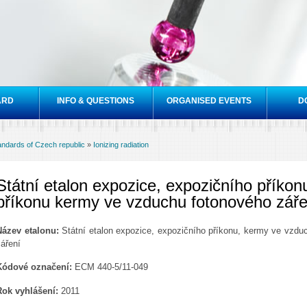
Skip to
main
content
ARD
INFO & QUESTIONS
ORGANISED EVENTS
D
tandards of Czech republic
»
Ionizing radiation
Státní etalon expozice, expozičního příko
příkonu kermy ve vzduchu fotonového záře
Název etalonu:
Státní etalon expozice, expozičního příkonu, kermy ve vzd
áření
Kódové označení:
ECM 440-5/11-049
Rok vyhlášení:
2011