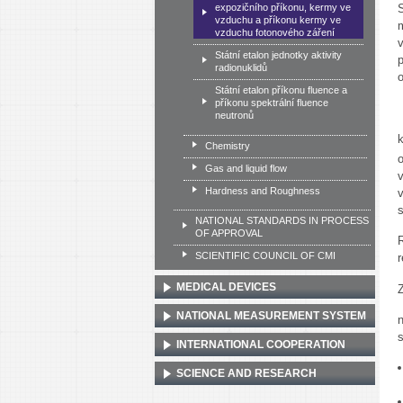
expozičního příkonu, kermy ve
vzduchu a příkonu kermy ve
m
vzduchu fotonového záření
Státní etalon jednotky aktivity
radionuklidů
Státní etalon příkonu fluence a
příkonu spektrální fluence
neutronů
Chemistry
o
Gas and liquid flow
Hardness and Roughness
s
NATIONAL STANDARDS IN PROCESS
OF APPROVAL
SCIENTIFIC COUNCIL OF CMI
MEDICAL DEVICES
Z
NATIONAL MEASUREMENT SYSTEM
INTERNATIONAL COOPERATION
SCIENCE AND RESEARCH